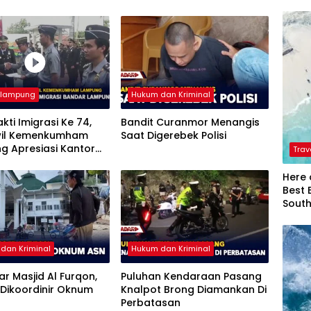
rlampung
Hukum dan Kriminal
akti Imigrasi Ke 74,
Bandit Curanmor Menangis
il Kemenkumham
Saat Digerebek Polisi
g Apresiasi Kantor
Trav
si Bandar Lampung
Here 
Best 
Sout
dan Kriminal
Hukum dan Kriminal
iar Masjid Al Furqon,
Puluhan Kendaraan Pasang
Dikoordinir Oknum
Knalpot Brong Diamankan Di
Perbatasan