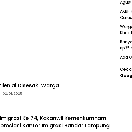
Agust
AKBP 
Curas
Warga
Khoir 
Banya
Rp35 
Apa G
Cek ar
Goog
ilenial Disesaki Warga
02/01/2025
i Imigrasi Ke 74, Kakanwil Kemenkumham
resiasi Kantor Imigrasi Bandar Lampung