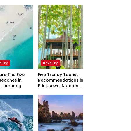
elling
Travelling
are The Five
Five Trendy Tourist
Beaches in
Recommendations in
h Lampung
Pringsewu, Number 3
Inaugurated by the
President