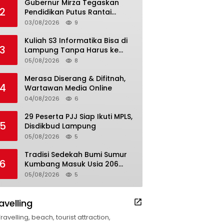
Gubernur Mirza Tegaskan
2
Pendidikan Putus Rantai
Kemiskinan
03/08/2026
9
Kuliah S3 Informatika Bisa di
3
Lampung Tanpa Harus ke
Luar Daerah
05/08/2026
8
Merasa Diserang & Difitnah,
4
Wartawan Media Online
04/08/2026
6
29 Peserta PJJ Siap Ikuti MPLS,
5
Disdikbud Lampung
05/08/2026
5
Tradisi Sedekah Bumi Sumur
6
Kumbang Masuk Usia 206
Tahun
05/08/2026
5
avelling
Travelling, beach, tourist attraction,