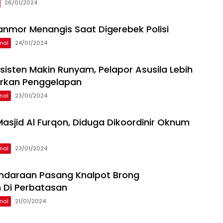
26/01/2024
anmor Menangis Saat Digerebek Polisi
nal
24/01/2024
sisten Makin Runyam, Pelapor Asusila Lebih
orkan Penggelapan
nal
23/01/2024
 Masjid Al Furqon, Diduga Dikoordinir Oknum
nal
23/01/2024
ndaraan Pasang Knalpot Brong
 Di Perbatasan
nal
21/01/2024