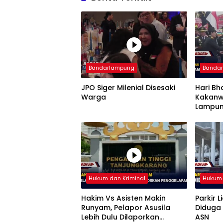
Bandarlampung
Banda
JPO Siger Milenial Disesaki
Hari Bh
Warga
Kakanw
Lampun
Imigra
Hukum dan Kriminal
Hukum 
Hakim Vs Asisten Makin
Parkir L
Runyam, Pelapor Asusila
Diduga 
Lebih Dulu Dilaporkan
ASN