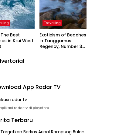
elling
Travelling
The Best
Exoticism of Beaches
es in Krui West
in Tanggamus
t
Regency, Number 3
Resembling Nature
Paintings
vertorial
wnload App Radar TV
plikasi radar tv di playstore
rita Terbaru
i Targetkan Berkas Arinal Rampung Bulan