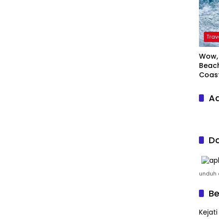
Trav
Wow, 
Beach
Coas
Ad
Do
unduh a
Be
Kejat