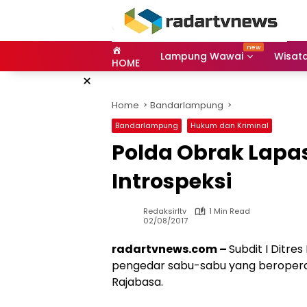
Skip
to
content
Lampung Wawai
Wisat
HOME
×
Home
Bandarlampung
Bandarlampung
Hukum dan Kriminal
Polda Obrak Lap
Introspeksi
Redaksirltv
1 Min Read
02/08/2017
radartvnews.com –
Subdit I Ditr
pengedar sabu-sabu yang beroperas
Rajabasa.