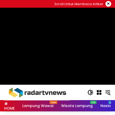
Skip
×
Scroll Untuk Membaca Artikel
to
content
Lampung Wawai
Wisata Lampung
Nasiona
HOME