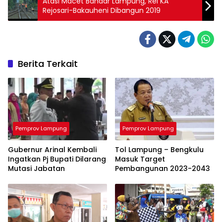
Atasi Macet Bandar Lampung, Rel KA
Rejosari-Bakauheni Dibangun 2019
Berita Terkait
Pemprov Lampung
Pemprov Lampung
Gubernur Arinal Kembali
Tol Lampung – Bengkulu
Ingatkan Pj Bupati Dilarang
Masuk Target
Mutasi Jabatan
Pembangunan 2023-2043