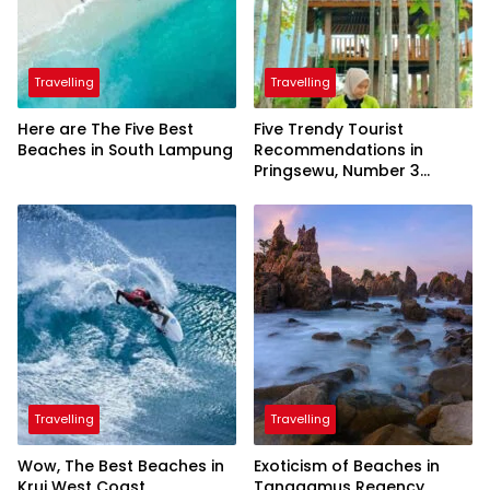
Travelling
Travelling
Here are The Five Best
Five Trendy Tourist
Beaches in South Lampung
Recommendations in
Pringsewu, Number 3
Inaugurated by the
President
Travelling
Travelling
Wow, The Best Beaches in
Exoticism of Beaches in
Krui West Coast
Tanggamus Regency,