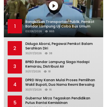
Bangkitkan Transportasi Publik, Pemkot
1
Bandar Lampung Uji Coba Bus Umum
03/08/2026
865
Diduga Aborsi, Pegawai Pemkot Balam
2
Serahkan Diri
30/07/2026
38
BPBD Bandar Lampung Siaga Hadapi
3
Kemarau, Distribusi Air
31/07/2026
18
DPRD Way Kanan Mulai Proses Pemilihan
4
Wakil Bupati, Dua Nama Resmi Bersaing
30/07/2026
16
Gubernur Mirza Tegaskan Pendidikan
5
Putus Rantai Kemiskinan