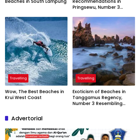
Beaches in South Lampung
Recommendations in
Pringsewu, Number 3
Inaugurated by the
President
Travelling
Travelling
Wow, The Best Beaches in
Exoticism of Beaches in
Krui West Coast
Tanggamus Regency,
Number 3 Resembling
Nature Paintings
Advertorial