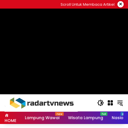
Skip
×
Scroll Untuk Membaca Artikel
to
content
Lampung Wawai
Wisata Lampung
Nasiona
HOME