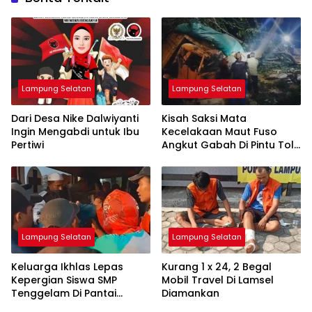
Lampung Selatan
Lampung Selatan
Dari Desa Nike Dalwiyanti
Kisah Saksi Mata
Ingin Mengabdi untuk Ibu
Kecelakaan Maut Fuso
Pertiwi
Angkut Gabah Di Pintu Tol
Bakauheni
Lampung Selatan
Lampung Selatan
Keluarga Ikhlas Lepas
Kurang 1 x 24, 2 Begal
Kepergian Siswa SMP
Mobil Travel Di Lamsel
Tenggelam Di Pantai
Diamankan
Ketang