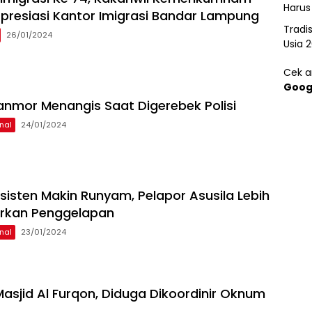
Harus
resiasi Kantor Imigrasi Bandar Lampung
Tradi
26/01/2024
Usia 
Cek ar
Goog
anmor Menangis Saat Digerebek Polisi
nal
24/01/2024
sisten Makin Runyam, Pelapor Asusila Lebih
orkan Penggelapan
nal
23/01/2024
 Masjid Al Furqon, Diduga Dikoordinir Oknum