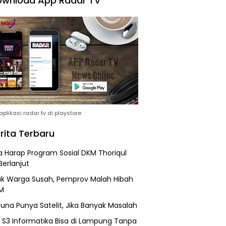
wnload App Radar TV
plikasi radar tv di playstore
rita Terbaru
 Harap Program Sosial DKM Thoriqul
Berlanjut
k Warga Susah, Pemprov Malah Hibah
M
una Punya Satelit, Jika Banyak Masalah
h S3 Informatika Bisa di Lampung Tanpa