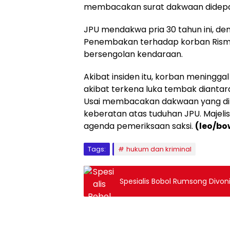
membacakan surat dakwaan didepan 
JPU mendakwa pria 30 tahun ini, den
Penembakan terhadap korban Rismiz
bersengolan kendaraan.
Akibat insiden itu, korban meningga
akibat terkena luka tembak diantar
Usai membacakan dakwaan yang dil
keberatan atas tuduhan JPU. Majel
agenda pemeriksaan saksi.
(leo/bo
Tags:
hukum dan kriminal
Spesialis Bobol Rumsong Divoni