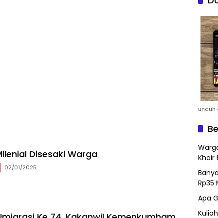
Do
unduh a
Be
Warga
ilenial Disesaki Warga
Khoir 
02/01/2025
Banya
Rp35 
Apa G
Kulia
i Imigrasi Ke 74, Kakanwil Kemenkumham