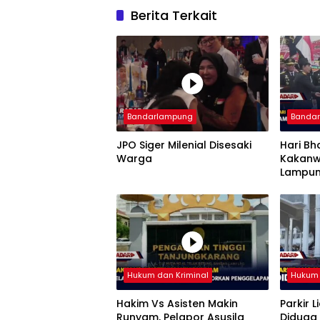
Berita Terkait
Bandarlampung
Banda
JPO Siger Milenial Disesaki
Hari Bh
Warga
Kakanw
Lampun
Imigra
Hukum dan Kriminal
Hukum 
Hakim Vs Asisten Makin
Parkir L
Runyam, Pelapor Asusila
Diduga 