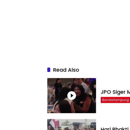
Read Also
JPO Siger M
Bandarlampung
Hari Bhakt