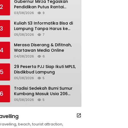
Gubernur Mirza Tegaskan
2
Pendidikan Putus Rantai
Kemiskinan
03/08/2026
9
Kuliah S3 Informatika Bisa di
3
Lampung Tanpa Harus ke
Luar Daerah
05/08/2026
7
Merasa Diserang & Difitnah,
4
Wartawan Media Online
04/08/2026
6
29 Peserta PJJ Siap Ikuti MPLS,
5
Disdikbud Lampung
05/08/2026
5
Tradisi Sedekah Bumi Sumur
6
Kumbang Masuk Usia 206
Tahun
05/08/2026
5
avelling
Travelling, beach, tourist attraction,