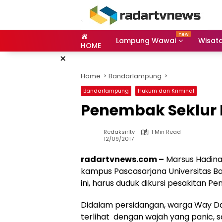
Skip
to
content
Lampung Wawai
Wisat
HOME
×
Home
Bandarlampung
Bandarlampung
Hukum dan Kriminal
Penembak Seklur 
Redaksirltv
1 Min Read
12/09/2017
radartvnews.com –
Marsus Hadina
kampus Pascasarjana Universitas Ba
ini, harus duduk dikursi pesakitan Pe
Didalam persidangan, warga Way D
terlihat dengan wajah yang panic, 