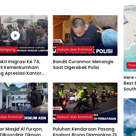
rlampung
Hukum dan Kriminal
akti Imigrasi Ke 74,
Bandit Curanmor Menangis
Trav
il Kemenkumham
Saat Digerebek Polisi
g Apresiasi Kantor
Here 
si Bandar Lampung
Best 
Sout
dan Kriminal
Hukum dan Kriminal
iar Masjid Al Furqon,
Puluhan Kendaraan Pasang
Dikoordinir Oknum
Knalpot Brong Diamankan Di