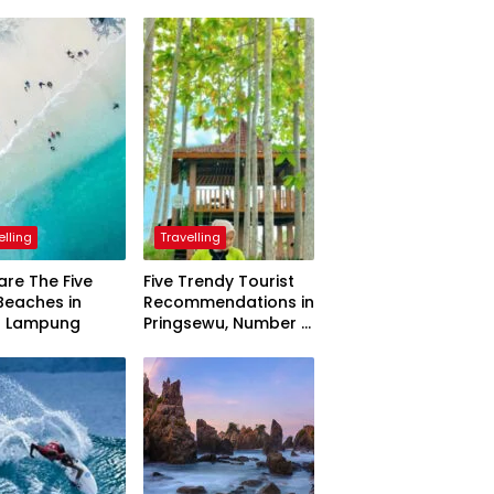
elling
Travelling
are The Five
Five Trendy Tourist
Beaches in
Recommendations in
h Lampung
Pringsewu, Number 3
Inaugurated by the
President