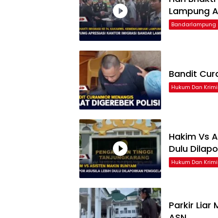
Lampung Ap
Bandarlampung
Bandit Cur
Hukum Dan Krimi
Hakim Vs A
Dulu Dilap
Hukum Dan Krimi
Parkir Liar
ASN