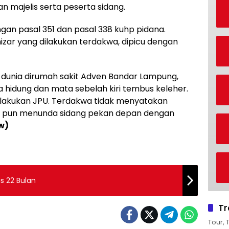
majelis serta peserta sidang.
gan pasal 351 dan pasal 338 kuhp pidana.
ar yang dilakukan terdakwa, dipicu dengan
l dunia dirumah sakit Adven Bandar Lampung,
a hidung dan mata sebelah kiri tembus keleher.
akukan JPU. Terdakwa tidak menyatakan
is pun menunda sidang pekan depan dengan
w)
s 22 Bulan
Tr
Tour, 