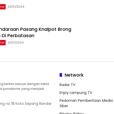
nal
23/01/2024
ndaraan Pasang Knalpot Brong
 Di Perbatasan
nal
21/01/2024
Network
 terkini sesuai dengan fakta
Radar TV
ilai jurnalisme yang menjadi
Enjoy Lampung TV
Pedoman Pemberitaan Media
ung no 18 Kota Sepang Bandar
Siber
Privacy Policy