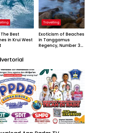
elling
Travelling
The Best
Exoticism of Beaches
es in Krui West
in Tanggamus
t
Regency, Number 3
Resembling Nature
Paintings
vertorial