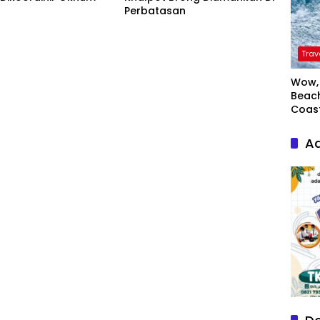
Perbatasan
Trav
Wow, 
Beach
Coas
Ad