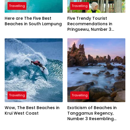
Travelling
Travelling
Here are The Five Best
Five Trendy Tourist
Beaches in South Lampung
Recommendations in
Pringsewu, Number 3
Inaugurated by the
President
Travelling
Travelling
Wow, The Best Beaches in
Exoticism of Beaches in
Krui West Coast
Tanggamus Regency,
Number 3 Resembling
Nature Paintings