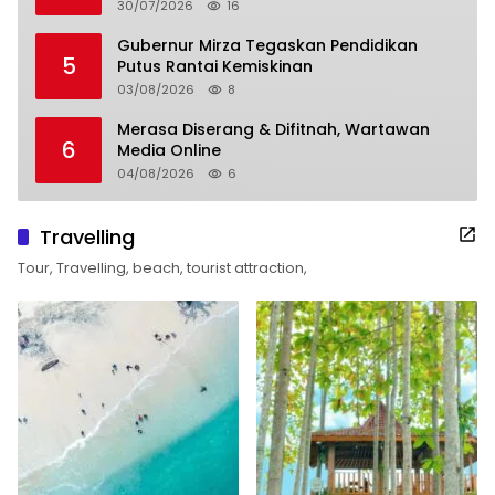
30/07/2026
16
Gubernur Mirza Tegaskan Pendidikan
5
Putus Rantai Kemiskinan
03/08/2026
8
Merasa Diserang & Difitnah, Wartawan
6
Media Online
04/08/2026
6
Travelling
Tour, Travelling, beach, tourist attraction,