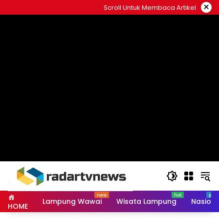
Skip
×
Scroll Untuk Membaca Artikel
to
content
Lampung Wawai
Wisata Lampung
Nasiona
HOME