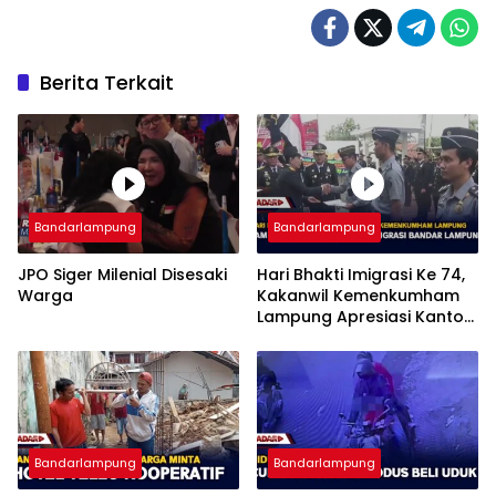
Berita Terkait
Bandarlampung
Bandarlampung
JPO Siger Milenial Disesaki
Hari Bhakti Imigrasi Ke 74,
Warga
Kakanwil Kemenkumham
Lampung Apresiasi Kantor
Imigrasi Bandar Lampung
Bandarlampung
Bandarlampung