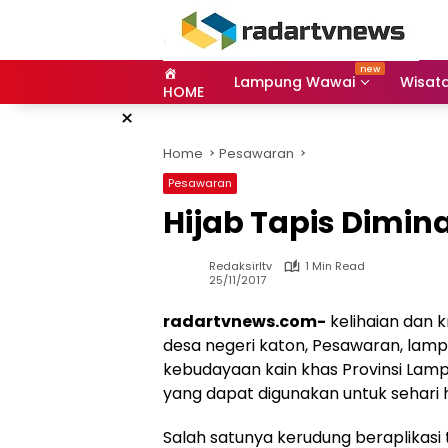
Skip
to
content
Lampung Wawai
Wisat
HOME
×
Home
Pesawaran
Pesawaran
Hijab Tapis Dimina
Redaksirltv
1 Min Read
25/11/2017
radartvnews.com-
kelihaian dan k
desa negeri katon, Pesawaran, lamp
kebudayaan kain khas Provinsi Lam
yang dapat digunakan untuk sehari h
Salah satunya kerudung beraplikasi 