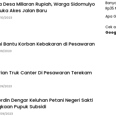
Banya
 Desa Miliaran Rupiah, Warga Sidomulyo
Rp35 
ka Akes Jalan Baru
Apa G
/10/2023
Cek ar
Goog
ni Bantu Korban Kebakaran di Pesawaran
/09/2023
rian Truk Canter Di Pesawaran Terekam
/09/2023
rdin Dengar Keluhan Petani Negeri Sakti
gkaan Pupuk Subsidi
/09/2023