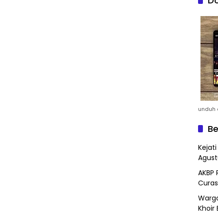
Do
unduh a
Be
Kejat
Agust
AKBP 
Curas
Warga
Khoir 