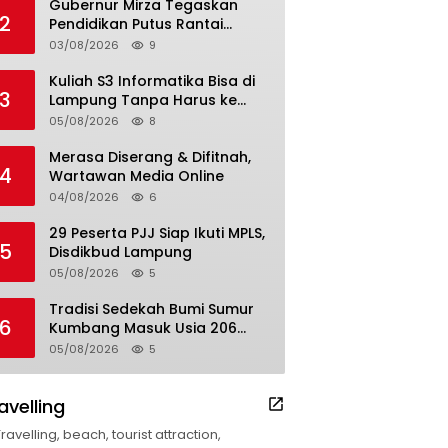
Gubernur Mirza Tegaskan
2
Pendidikan Putus Rantai
Kemiskinan
03/08/2026
9
Kuliah S3 Informatika Bisa di
3
Lampung Tanpa Harus ke
Luar Daerah
05/08/2026
8
Merasa Diserang & Difitnah,
4
Wartawan Media Online
04/08/2026
6
29 Peserta PJJ Siap Ikuti MPLS,
5
Disdikbud Lampung
05/08/2026
5
Tradisi Sedekah Bumi Sumur
6
Kumbang Masuk Usia 206
Tahun
05/08/2026
5
avelling
Travelling, beach, tourist attraction,