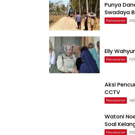
Punya Dana
Swadaya Bu
Pesawaran
03
Elly Wahyu
Pesawaran
17
Aksi Pencu
CCTV
Pesawaran
14
Watoni Noe
Soal Kelan
Pesawaran
03