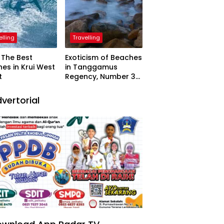
elling
Travelling
The Best
Exoticism of Beaches
es in Krui West
in Tanggamus
t
Regency, Number 3
Resembling Nature
Paintings
vertorial