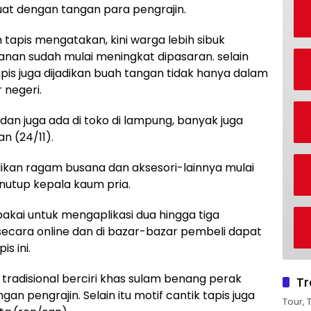
buat dengan tangan para pengrajin.
 tapis mengatakan, kini warga lebih sibuk
anan sudah mulai meningkat dipasaran. selain
apis juga dijadikan buah tangan tidak hanya dalam
 negeri.
ne dan juga ada di toko di lampung, banyak juga
n (24/11).
ijadikan ragam busana dan aksesori-lainnya mulai
enutup kepala kaum pria.
akai untuk mengaplikasi dua hingga tiga
secara online dan di bazar-bazar pembeli dapat
s ini.
tradisional berciri khas sulam benang perak
Tr
n pengrajin. Selain itu motif cantik tapis juga
Tour, 