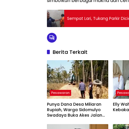
simbolkan berbagai makna dan ceri
Sempat Lari, Tukang Parkir Dic
Berita Terkait
Pesawaran
Pesaw
Punya Dana Desa Miliaran
Elly Wa
Rupiah, Warga Sidomulyo
Kebaka
Swadaya Buka Akes Jalan
Baru