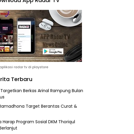
wnload App Radar TV
plikasi radar tv di playstore
rita Terbaru
i Targetkan Berkas Arinal Rampung Bulan
us
Ramadhona Target Berantas Curat &
 Harap Program Sosial DKM Thoriqul
Berlanjut