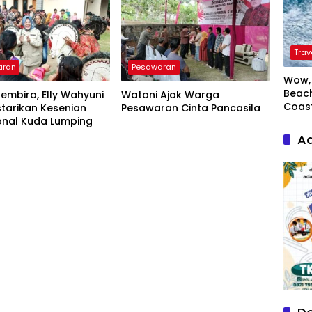
Trav
aran
Pesawaran
Wow, 
Beach
embira, Elly Wahyuni
Watoni Ajak Warga
Coas
starikan Kesenian
Pesawaran Cinta Pancasila
onal Kuda Lumping
Ad