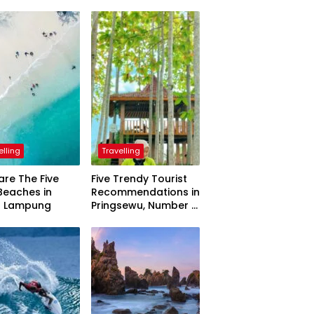
elling
Travelling
are The Five
Five Trendy Tourist
Beaches in
Recommendations in
h Lampung
Pringsewu, Number 3
Inaugurated by the
President