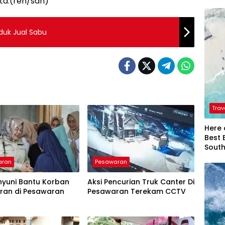
ta.(ren/san)
iduk Jual Sabu
Trav
Here 
Best 
Sout
aran
Pesawaran
hyuni Bantu Korban
Aksi Pencurian Truk Canter Di
ran di Pesawaran
Pesawaran Terekam CCTV