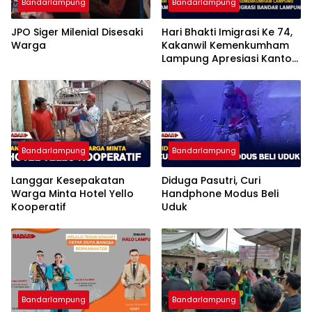
Bandarlampung
Bandarlampung
JPO Siger Milenial Disesaki
Hari Bhakti Imigrasi Ke 74,
Warga
Kakanwil Kemenkumham
Lampung Apresiasi Kantor
Imigrasi Bandar Lampung
Bandarlampung
Bandarlampung
Langgar Kesepakatan
Diduga Pasutri, Curi
Warga Minta Hotel Yello
Handphone Modus Beli
Kooperatif
Uduk
Bandarlampung
Bandarlampung