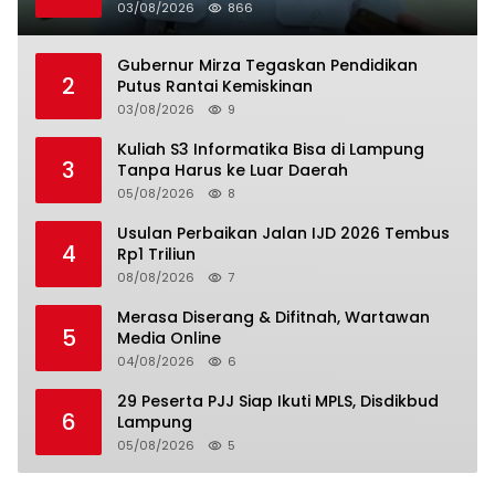
03/08/2026
866
Gubernur Mirza Tegaskan Pendidikan
2
Putus Rantai Kemiskinan
03/08/2026
9
Kuliah S3 Informatika Bisa di Lampung
3
Tanpa Harus ke Luar Daerah
05/08/2026
8
Usulan Perbaikan Jalan IJD 2026 Tembus
4
Rp1 Triliun
08/08/2026
7
Merasa Diserang & Difitnah, Wartawan
5
Media Online
04/08/2026
6
29 Peserta PJJ Siap Ikuti MPLS, Disdikbud
6
Lampung
05/08/2026
5