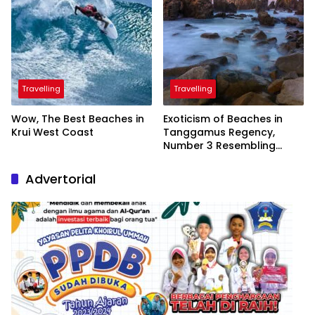
Travelling
Travelling
Wow, The Best Beaches in
Exoticism of Beaches in
Krui West Coast
Tanggamus Regency,
Number 3 Resembling
Nature Paintings
Advertorial