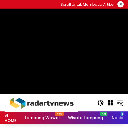
Skip
×
Scroll Untuk Membaca Artikel
to
content
Lampung Wawai
Wisata Lampung
Nasiona
HOME