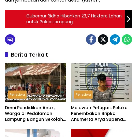
Gubernur Ridho Hibahkan 23,7 Hektare Lahan
untuk Polda Lampung
Berita Terkait
Peristiwa
Peristiwa
Demi Pendidikan Anak,
Melawan Petugas, Pelaku
Warga di Pedalaman
Penembakan Bripka
Lampung Bangun Sekolah
Anumerta Arya Supena
dengan Dana Swadaya
‘Pindah Alam’ di Teluk
Hantu