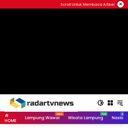
Skip
×
Scroll Untuk Membaca Artikel
to
content
Lampung Wawai
Wisata Lampung
Nasiona
HOME