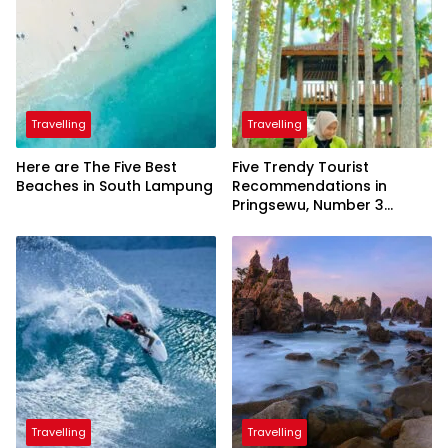
Travelling
Travelling
Here are The Five Best
Five Trendy Tourist
Beaches in South Lampung
Recommendations in
Pringsewu, Number 3
Inaugurated by the
President
Travelling
Travelling