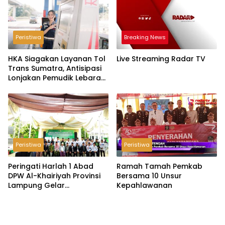
Peristiwa
Breaking News
HKA Siagakan Layanan Tol
Live Streaming Radar TV
Trans Sumatra, Antisipasi
Lonjakan Pemudik Lebaran
2026
Peristiwa
Peristiwa
Peringati Harlah 1 Abad
Ramah Tamah Pemkab
DPW Al-Khairiyah Provinsi
Bersama 10 Unsur
Lampung Gelar
Kepahlawanan
Serangkaian Acara