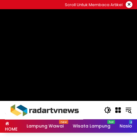
Skip
×
Scroll Untuk Membaca Artikel
to
content
Lampung Wawai
Wisata Lampung
Nasiona
HOME