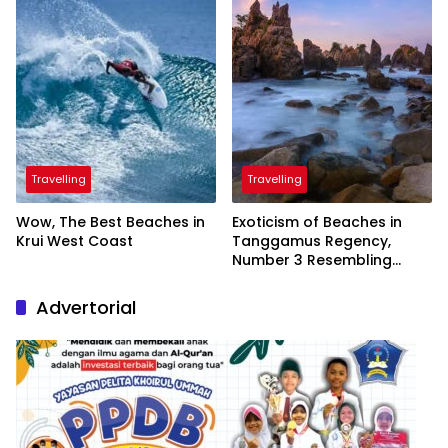
Travelling
Travelling
Wow, The Best Beaches in
Exoticism of Beaches in
Krui West Coast
Tanggamus Regency,
Number 3 Resembling
Nature Paintings
Advertorial