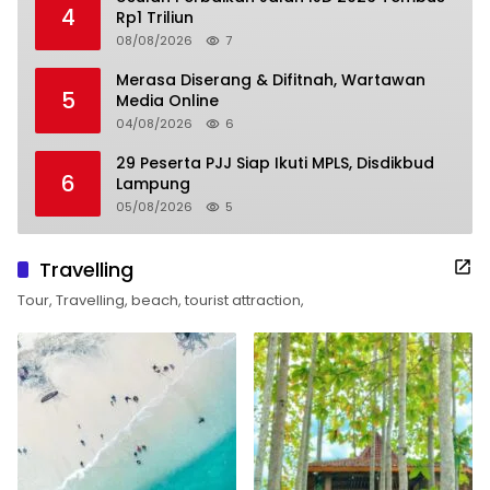
4
Rp1 Triliun
08/08/2026
7
Merasa Diserang & Difitnah, Wartawan
5
Media Online
04/08/2026
6
29 Peserta PJJ Siap Ikuti MPLS, Disdikbud
6
Lampung
05/08/2026
5
Travelling
Tour, Travelling, beach, tourist attraction,