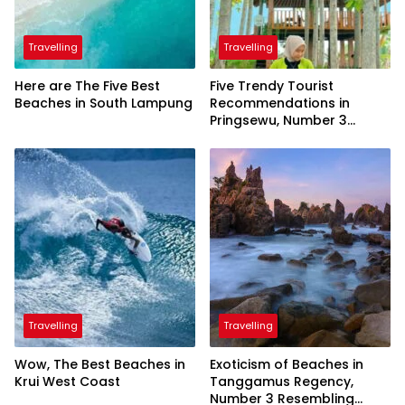
Travelling
Travelling
Here are The Five Best
Five Trendy Tourist
Beaches in South Lampung
Recommendations in
Pringsewu, Number 3
Inaugurated by the
President
Travelling
Travelling
Wow, The Best Beaches in
Exoticism of Beaches in
Krui West Coast
Tanggamus Regency,
Number 3 Resembling