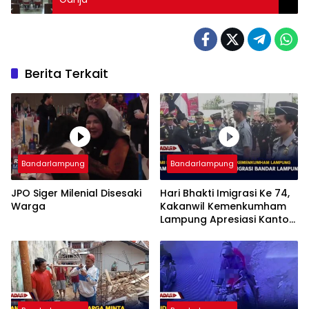
Berita Terkait
Bandarlampung
Bandarlampung
JPO Siger Milenial Disesaki
Hari Bhakti Imigrasi Ke 74,
Warga
Kakanwil Kemenkumham
Lampung Apresiasi Kantor
Imigrasi Bandar Lampung