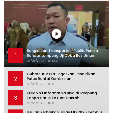
Bangkitkan Transportasi Publik, Pemkot
1
Bandar Lampung Uji Coba Bus Umum
03/08/2026
866
Gubernur Mirza Tegaskan Pendidikan
2
Putus Rantai Kemiskinan
03/08/2026
9
Kuliah S3 Informatika Bisa di Lampung
3
Tanpa Harus ke Luar Daerah
05/08/2026
8
Usulan Perbaikan Jalan IJD 2026 Tembus