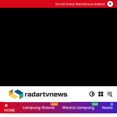
Skip
×
Scroll Untuk Membaca Artikel
to
content
Lampung Wawai
Wisata Lampung
Nasiona
HOME