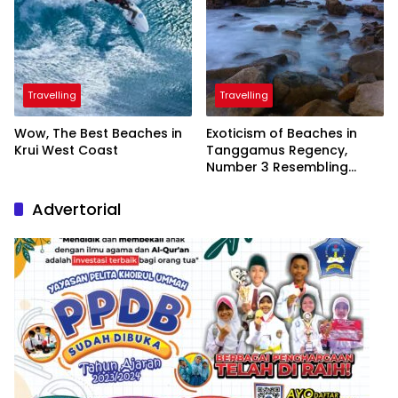
Travelling
Travelling
Wow, The Best Beaches in
Exoticism of Beaches in
Krui West Coast
Tanggamus Regency,
Number 3 Resembling
Nature Paintings
Advertorial