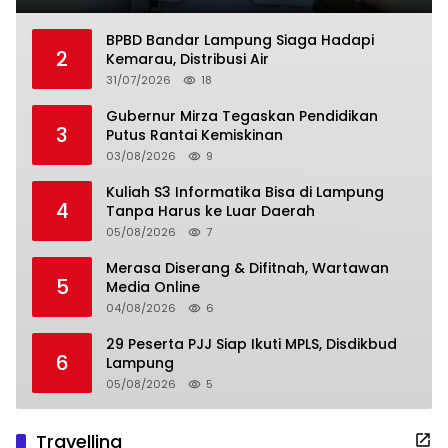
BPBD Bandar Lampung Siaga Hadapi
2
Kemarau, Distribusi Air
31/07/2026
18
Gubernur Mirza Tegaskan Pendidikan
3
Putus Rantai Kemiskinan
03/08/2026
9
Kuliah S3 Informatika Bisa di Lampung
4
Tanpa Harus ke Luar Daerah
05/08/2026
7
Merasa Diserang & Difitnah, Wartawan
5
Media Online
04/08/2026
6
29 Peserta PJJ Siap Ikuti MPLS, Disdikbud
6
Lampung
05/08/2026
5
Travelling