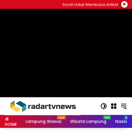
Skip
×
Scroll Untuk Membaca Artikel
to
content
Lampung Wawai
Wisata Lampung
Nasiona
HOME