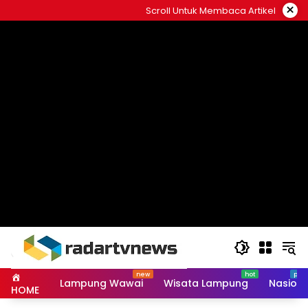
Skip
×
Scroll Untuk Membaca Artikel
to
content
Lampung Wawai
Wisata Lampung
Nasiona
HOME