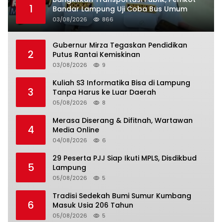
1
Bandar Lampung Uji Coba Bus Umum
03/08/2026
866
Gubernur Mirza Tegaskan Pendidikan
2
Putus Rantai Kemiskinan
03/08/2026
9
Kuliah S3 Informatika Bisa di Lampung
3
Tanpa Harus ke Luar Daerah
05/08/2026
8
Merasa Diserang & Difitnah, Wartawan
4
Media Online
04/08/2026
6
29 Peserta PJJ Siap Ikuti MPLS, Disdikbud
5
Lampung
05/08/2026
5
Tradisi Sedekah Bumi Sumur Kumbang
6
Masuk Usia 206 Tahun
05/08/2026
5