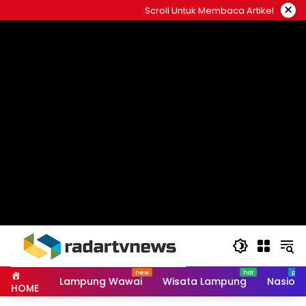
Skip
×
Scroll Untuk Membaca Artikel
to
content
Lampung Wawai
Wisata Lampung
Nasiona
HOME