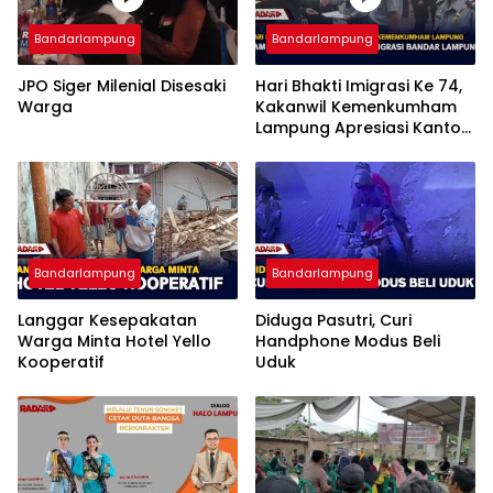
Bandarlampung
Bandarlampung
JPO Siger Milenial Disesaki
Hari Bhakti Imigrasi Ke 74,
Warga
Kakanwil Kemenkumham
Lampung Apresiasi Kantor
Imigrasi Bandar Lampung
Bandarlampung
Bandarlampung
Langgar Kesepakatan
Diduga Pasutri, Curi
Warga Minta Hotel Yello
Handphone Modus Beli
Kooperatif
Uduk