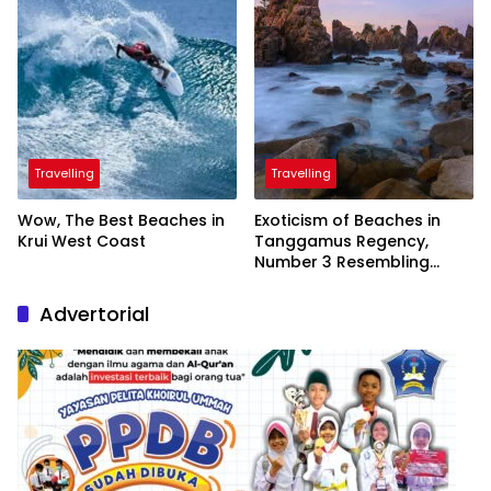
Travelling
Travelling
Wow, The Best Beaches in
Exoticism of Beaches in
Krui West Coast
Tanggamus Regency,
Number 3 Resembling
Nature Paintings
Advertorial