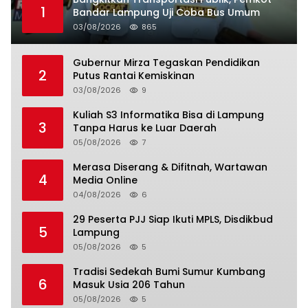
1
Bandar Lampung Uji Coba Bus Umum
03/08/2026
865
Gubernur Mirza Tegaskan Pendidikan
2
Putus Rantai Kemiskinan
03/08/2026
9
Kuliah S3 Informatika Bisa di Lampung
3
Tanpa Harus ke Luar Daerah
05/08/2026
7
Merasa Diserang & Difitnah, Wartawan
4
Media Online
04/08/2026
6
29 Peserta PJJ Siap Ikuti MPLS, Disdikbud
5
Lampung
05/08/2026
5
Tradisi Sedekah Bumi Sumur Kumbang
6
Masuk Usia 206 Tahun
05/08/2026
5