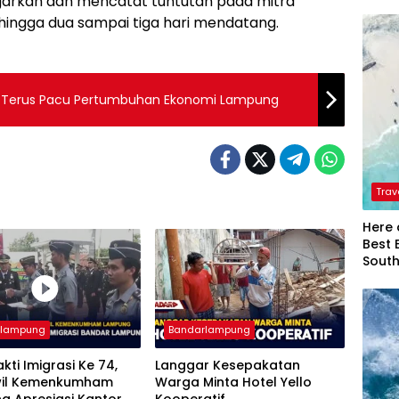
rkan dan mencatat tuntutan pada mitra
ingga dua sampai tiga hari mendatang.
idho Terus Pacu Pertumbuhan Ekonomi Lampung
Trav
Here 
Best 
Sout
rlampung
Bandarlampung
akti Imigrasi Ke 74,
Langgar Kesepakatan
il Kemenkumham
Warga Minta Hotel Yello