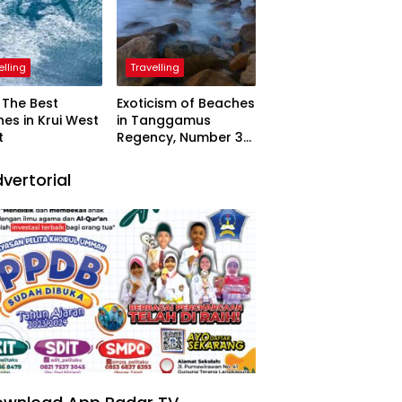
elling
Travelling
The Best
Exoticism of Beaches
es in Krui West
in Tanggamus
t
Regency, Number 3
Resembling Nature
Paintings
vertorial