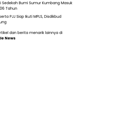
si Sedekah Bumi Sumur Kumbang Masuk
206 Tahun
erta PJJ Siap Ikuti MPLS, Disdikbud
ung
tikel dan berita menarik lainnya di
le News