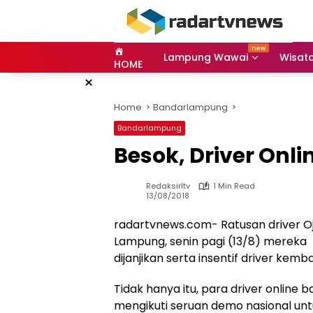
Skip
to
content
Lampung Wawai
Wisat
HOME
×
Home
Bandarlampung
Bandarlampung
Besok, Driver Onl
Redaksirltv
1 Min Read
13/08/2018
radartvnews.com- Ratusan driver O
Lampung, senin pagi (13/8) merek
dijanjikan serta insentif driver kemba
Tidak hanya itu, para driver onlin
mengikuti seruan demo nasional unt