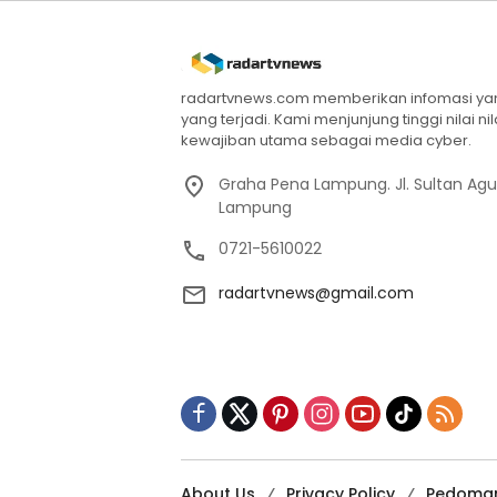
radartvnews.com memberikan infomasi yang
yang terjadi. Kami menjunjung tinggi nilai n
kewajiban utama sebagai media cyber.
Graha Pena Lampung. Jl. Sultan Ag
Lampung
0721-5610022
radartvnews@gmail.com
About Us
Privacy Policy
Pedoman