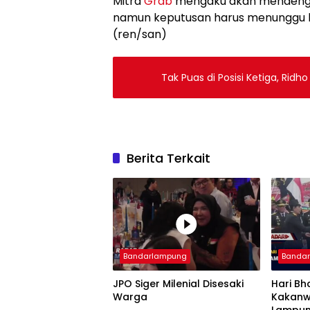
Mitra
Grab
mengaku akan mendenga
namun keputusan harus menunggu h
(ren/san)
Tak Puas di Posisi Ketiga, R
Berita Terkait
Bandarlampung
Banda
JPO Siger Milenial Disesaki
Hari Bh
Warga
Kakanw