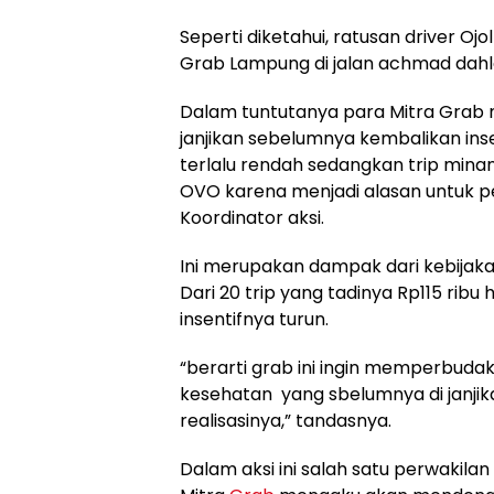
Seperti diketahui, ratusan driver O
Grab Lampung di jalan achmad dah
Dalam tuntutanya para Mitra Grab 
janjikan sebelumnya kembalikan insent
terlalu rendah sedangkan trip min
OVO karena menjadi alasan untuk p
Koordinator aksi.
Ini merupakan dampak dari kebijakan 
Dari 20 trip yang tadinya Rp115 ribu 
insentifnya turun.
“berarti grab ini ingin memperbudak
kesehatan yang sbelumnya di janjik
realisasinya,” tandasnya.
Dalam aksi ini salah satu perwakil