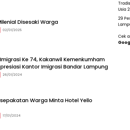
Tradi
Usia 
29 Pes
ilenial Disesaki Warga
Lamp
02/01/2025
Cek ar
Goog
i Imigrasi Ke 74, Kakanwil Kemenkumham
resiasi Kantor Imigrasi Bandar Lampung
26/01/2024
sepakatan Warga Minta Hotel Yello
17/01/2024