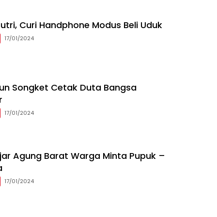
utri, Curi Handphone Modus Beli Uduk
17/01/2024
nun Songket Cetak Duta Bangsa
r
17/01/2024
ajar Agung Barat Warga Minta Pupuk –
a
17/01/2024