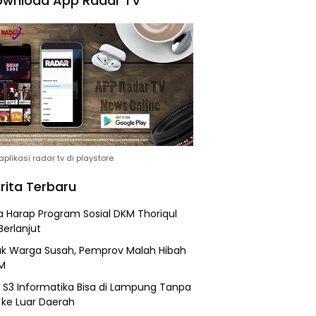
wnload App Radar TV
plikasi radar tv di playstore
rita Terbaru
 Harap Program Sosial DKM Thoriqul
Berlanjut
k Warga Susah, Pemprov Malah Hibah
M
h S3 Informatika Bisa di Lampung Tanpa
 ke Luar Daerah