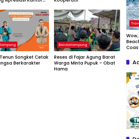
g Apresiasi Kantor
Kooperatif
si Bandar Lampung
Trav
Wow, 
Beach
rlampung
Bandarlampung
Coas
 Tenun Songket Cetak
Reses di Fajar Agung Barat
Ad
angsa Berkarakter
Warga Minta Pupuk – Obat
Hama