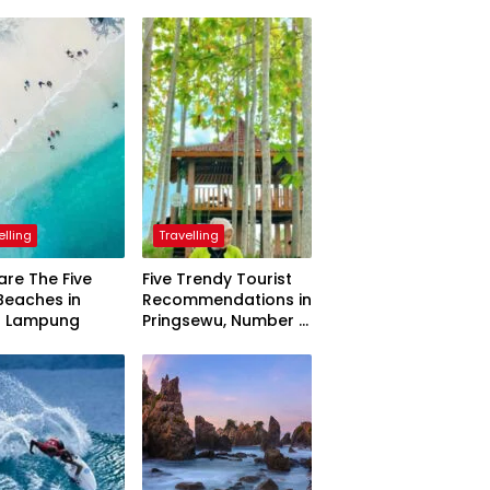
elling
Travelling
are The Five
Five Trendy Tourist
Beaches in
Recommendations in
h Lampung
Pringsewu, Number 3
Inaugurated by the
President