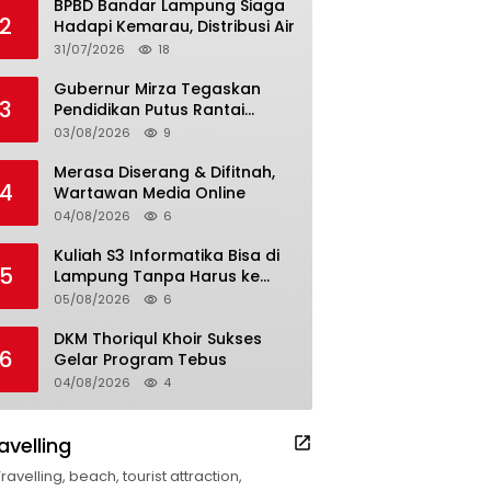
BPBD Bandar Lampung Siaga
2
Hadapi Kemarau, Distribusi Air
31/07/2026
18
Gubernur Mirza Tegaskan
3
Pendidikan Putus Rantai
Kemiskinan
03/08/2026
9
Merasa Diserang & Difitnah,
4
Wartawan Media Online
04/08/2026
6
Kuliah S3 Informatika Bisa di
5
Lampung Tanpa Harus ke
Luar Daerah
05/08/2026
6
DKM Thoriqul Khoir Sukses
6
Gelar Program Tebus
04/08/2026
4
avelling
Travelling, beach, tourist attraction,