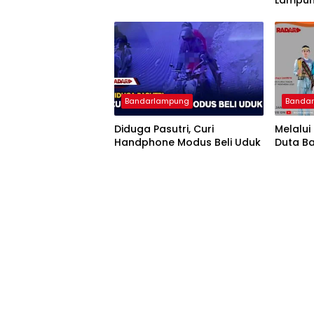
Lampun
Imigra
Bandarlampung
Banda
Diduga Pasutri, Curi
Melalui
Handphone Modus Beli Uduk
Duta B