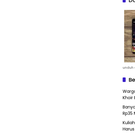
Do
unduh a
Be
Warga
Khoir 
Banya
Rp35 
Kulia
Harus