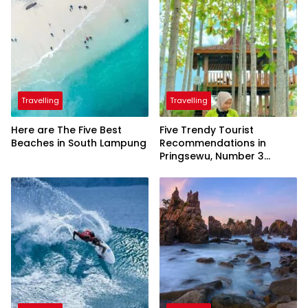
Travelling
Travelling
Here are The Five Best
Five Trendy Tourist
Beaches in South Lampung
Recommendations in
Pringsewu, Number 3
Inaugurated by the
President