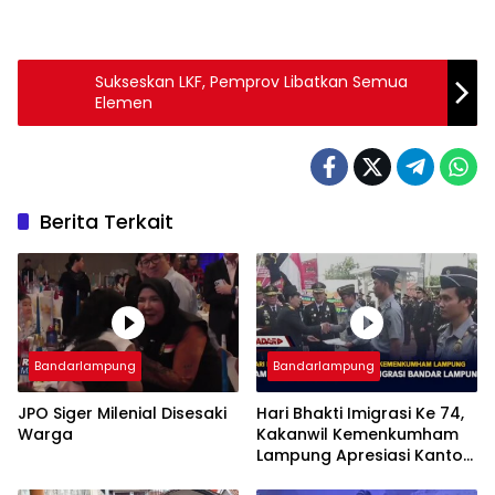
Sukseskan LKF, Pemprov Libatkan Semua
Elemen
Berita Terkait
Bandarlampung
Bandarlampung
JPO Siger Milenial Disesaki
Hari Bhakti Imigrasi Ke 74,
Warga
Kakanwil Kemenkumham
Lampung Apresiasi Kantor
Imigrasi Bandar Lampung