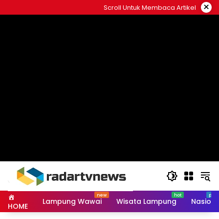
Skip
×
Scroll Untuk Membaca Artikel
to
content
Lampung Wawai
Wisata Lampung
Nasiona
HOME