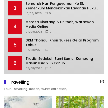
Semarak Hari Pengayoman Ke 81,
3
Kemenkum Mendekatkan Layanan Hukum
Kepada Masyarakat
10/08/2026
0
Merasa Diserang & Difitnah, Wartawan
4
Media Online
04/08/2026
0
DKM Thoriqul Khoir Sukses Gelar Program
5
Tebus
04/08/2026
0
Tradisi Sedekah Bumi Sumur Kumbang
6
Masuk Usia 206 Tahun
05/08/2026
0
Travelling
Tour, Travelling, beach, tourist attraction,