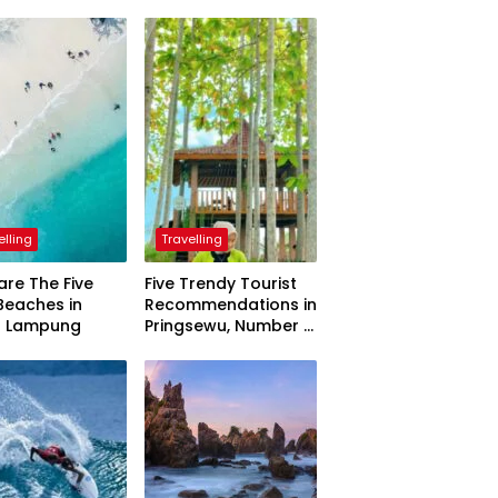
elling
Travelling
are The Five
Five Trendy Tourist
Beaches in
Recommendations in
h Lampung
Pringsewu, Number 3
Inaugurated by the
President