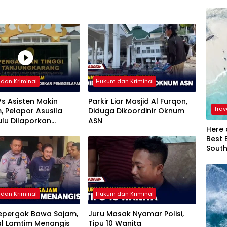
dan Kriminal
Hukum dan Kriminal
s Asisten Makin
Parkir Liar Masjid Al Furqon,
Trav
 Pelapor Asusila
Diduga Dikoordinir Oknum
ulu Dilaporkan
ASN
Here 
lapan
Best 
Sout
dan Kriminal
Hukum dan Kriminal
Kepergok Bawa Sajam,
Juru Masak Nyamar Polisi,
al Lamtim Menangis
Tipu 10 Wanita