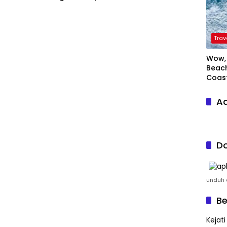
Trav
Wow, 
Beach
Coas
Ad
Do
unduh a
Be
Kejat