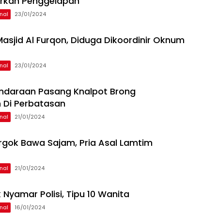
orkan Penggelapan
nal
23/01/2024
 Masjid Al Furqon, Diduga Dikoordinir Oknum
nal
23/01/2024
ndaraan Pasang Knalpot Brong
 Di Perbatasan
nal
21/01/2024
rgok Bawa Sajam, Pria Asal Lamtim
nal
21/01/2024
 Nyamar Polisi, Tipu 10 Wanita
nal
16/01/2024