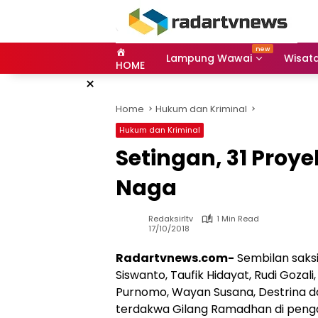
Skip
to
content
Lampung Wawai
Wisat
HOME
×
Home
Hukum dan Kriminal
Hukum dan Kriminal
Setingan, 31 Pro
Naga
Redaksirltv
1 Min Read
17/10/2018
Radartvnews.com-
Sembilan saksi
Siswanto, Taufik Hidayat, Rudi Goza
Purnomo, Wayan Susana, Destrina d
terdakwa Gilang Ramadhan di pengad