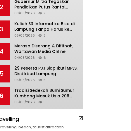
Gubernur Mirza Tegaskan
2
Pendidikan Putus Rantai
Kemiskinan
03/08/2026
9
Kuliah S3 Informatika Bisa di
3
Lampung Tanpa Harus ke
Luar Daerah
05/08/2026
8
Merasa Diserang & Difitnah,
4
Wartawan Media Online
04/08/2026
6
29 Peserta PJJ Siap Ikuti MPLS,
5
Disdikbud Lampung
05/08/2026
5
Tradisi Sedekah Bumi Sumur
6
Kumbang Masuk Usia 206
Tahun
05/08/2026
5
avelling
Travelling, beach, tourist attraction,