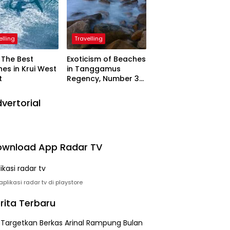
elling
Travelling
The Best
Exoticism of Beaches
es in Krui West
in Tanggamus
t
Regency, Number 3
Resembling Nature
Paintings
vertorial
wnload App Radar TV
plikasi radar tv di playstore
rita Terbaru
i Targetkan Berkas Arinal Rampung Bulan