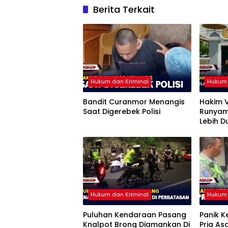
Berita Terkait
Hukum dan Kriminal
Hukum 
Bandit Curanmor Menangis
Hakim V
Saat Digerebek Polisi
Runyam,
Lebih D
Pengge
Hukum dan Kriminal
Hukum 
Puluhan Kendaraan Pasang
Panik 
Knalpot Brong Diamankan Di
Pria As