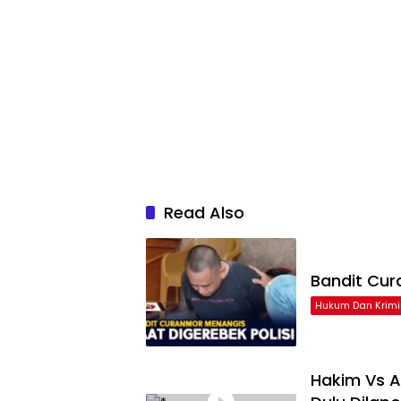
Read Also
Bandit Cur
Hukum Dan Krimi
Hakim Vs A