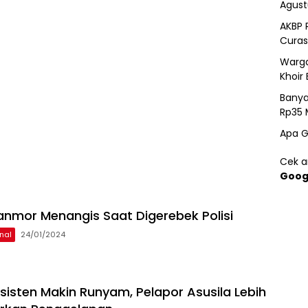
Agust
AKBP 
Curas
Warga
Khoir 
Banya
Rp35 
Apa G
Cek ar
Goog
anmor Menangis Saat Digerebek Polisi
nal
24/01/2024
sisten Makin Runyam, Pelapor Asusila Lebih