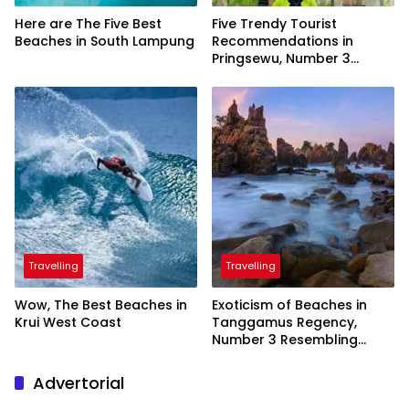
Here are The Five Best
Five Trendy Tourist
Beaches in South Lampung
Recommendations in
Pringsewu, Number 3
Inaugurated by the
President
Travelling
Travelling
Wow, The Best Beaches in
Exoticism of Beaches in
Krui West Coast
Tanggamus Regency,
Number 3 Resembling
Nature Paintings
Advertorial