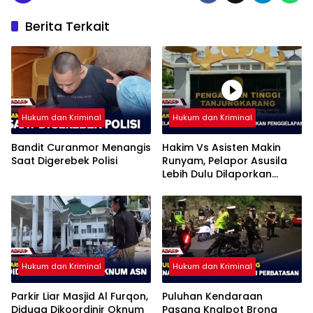
Berita Terkait
Hukum dan Kriminal
Hukum dan Kriminal
Bandit Curanmor Menangis
Hakim Vs Asisten Makin
Saat Digerebek Polisi
Runyam, Pelapor Asusila
Lebih Dulu Dilaporkan
Penggelapan
Hukum dan Kriminal
Hukum dan Kriminal
Parkir Liar Masjid Al Furqon,
Puluhan Kendaraan
Diduga Dikoordinir Oknum
Pasang Knalpot Brong