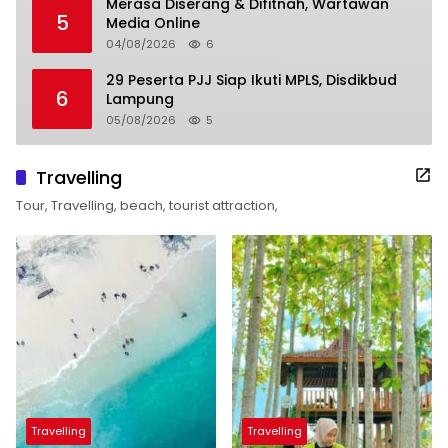
Merasa Diserang & Difitnah, Wartawan
5
Media Online
04/08/2026
6
29 Peserta PJJ Siap Ikuti MPLS, Disdikbud
6
Lampung
05/08/2026
5
Travelling
Tour, Travelling, beach, tourist attraction,
Travelling
Travelling