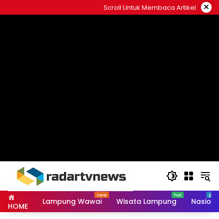
Skip
×
Scroll Untuk Membaca Artikel
to
content
Lampung Wawai
Wisata Lampung
Nasiona
HOME