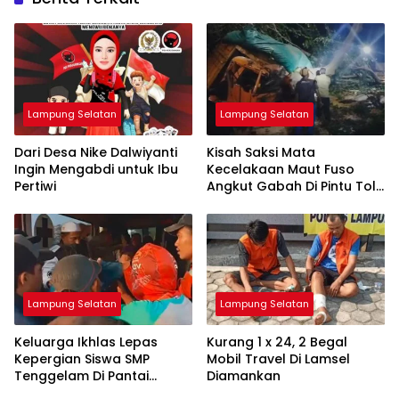
Lampung Selatan
Lampung Selatan
Dari Desa Nike Dalwiyanti
Kisah Saksi Mata
Ingin Mengabdi untuk Ibu
Kecelakaan Maut Fuso
Pertiwi
Angkut Gabah Di Pintu Tol
Bakauheni
Lampung Selatan
Lampung Selatan
Keluarga Ikhlas Lepas
Kurang 1 x 24, 2 Begal
Kepergian Siswa SMP
Mobil Travel Di Lamsel
Tenggelam Di Pantai
Diamankan
Ketang