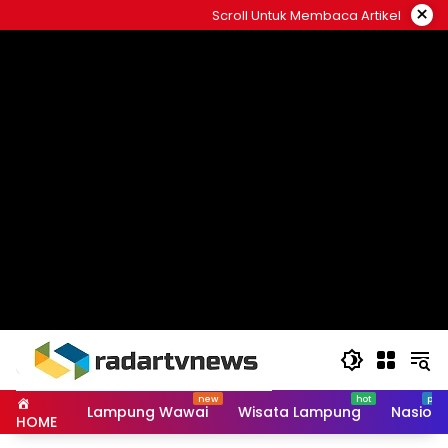
Skip
×
Scroll Untuk Membaca Artikel
to
content
Lampung Wawai
Wisata Lampung
Nasiona
HOME