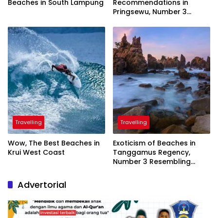
Beaches in South Lampung
Recommendations in
Pringsewu, Number 3
Inaugurated by the
President
Travelling
Travelling
Wow, The Best Beaches in
Exoticism of Beaches in
Krui West Coast
Tanggamus Regency,
Number 3 Resembling
Nature Paintings
Advertorial