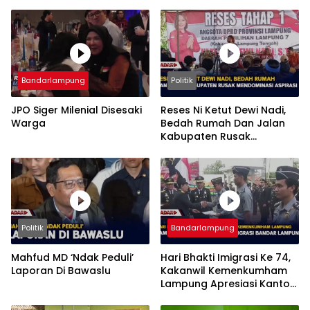
Bandarlampung
Politik
JPO Siger Milenial Disesaki
Reses Ni Ketut Dewi Nadi,
Warga
Bedah Rumah Dan Jalan
Kabupaten Rusak
Mendominasi Aspirasi
Politik
Bandarlampung
Mahfud MD ‘Ndak Peduli’
Hari Bhakti Imigrasi Ke 74,
Laporan Di Bawaslu
Kakanwil Kemenkumham
Lampung Apresiasi Kantor
Imigrasi Bandar Lampung