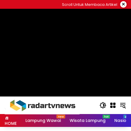
Skip
×
Scroll Untuk Membaca Artikel
to
content
Lampung Wawai
Wisata Lampung
Nasiona
HOME