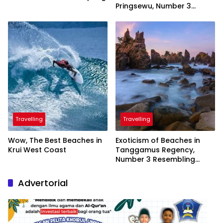
Pringsewu, Number 3
Inaugurated by the
President
Travelling
Travelling
Wow, The Best Beaches in
Exoticism of Beaches in
Krui West Coast
Tanggamus Regency,
Number 3 Resembling
Nature Paintings
Advertorial