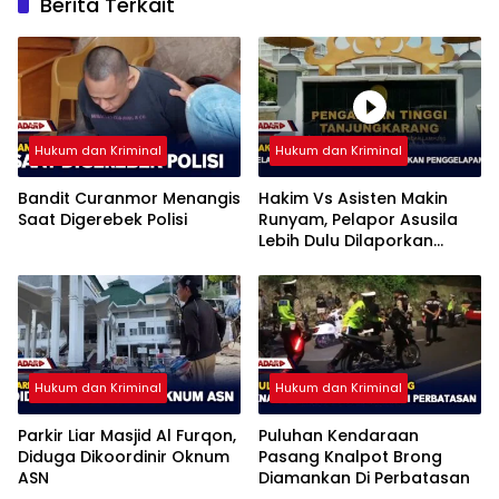
Berita Terkait
Hukum dan Kriminal
Hukum dan Kriminal
Bandit Curanmor Menangis
Hakim Vs Asisten Makin
Saat Digerebek Polisi
Runyam, Pelapor Asusila
Lebih Dulu Dilaporkan
Penggelapan
Hukum dan Kriminal
Hukum dan Kriminal
Parkir Liar Masjid Al Furqon,
Puluhan Kendaraan
Diduga Dikoordinir Oknum
Pasang Knalpot Brong
ASN
Diamankan Di Perbatasan