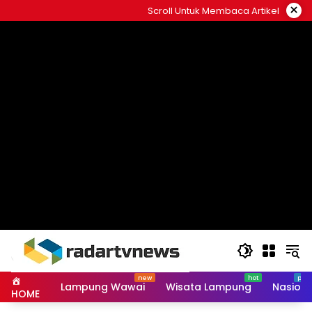
Skip
×
Scroll Untuk Membaca Artikel
to
content
Lampung Wawai
Wisata Lampung
Nasiona
HOME