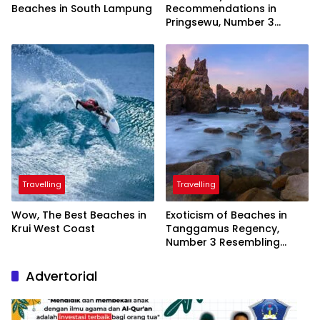
Beaches in South Lampung
Recommendations in
Pringsewu, Number 3
Inaugurated by the
President
Travelling
Travelling
Wow, The Best Beaches in
Exoticism of Beaches in
Krui West Coast
Tanggamus Regency,
Number 3 Resembling
Nature Paintings
Advertorial