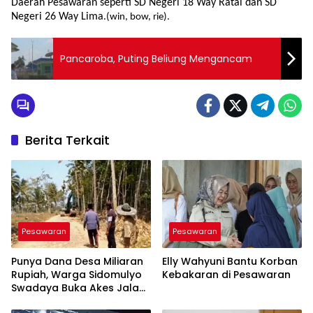
Daerah Pesawaran seperti SD Negeri 18 Way Ratai dan SD
Negeri 26 Way Lima
.(win, bow, rie).
Pancaroba, Puting Beliung Mengancam
Berita Terkait
Pesawaran
Pesawaran
Punya Dana Desa Miliaran
Elly Wahyuni Bantu Korban
Rupiah, Warga Sidomulyo
Kebakaran di Pesawaran
Swadaya Buka Akes Jalan
Baru