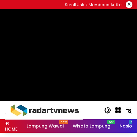
Skip
×
Scroll Untuk Membaca Artikel
to
content
Lampung Wawai
Wisata Lampung
Nasiona
HOME