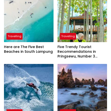
Travelling
Travelling
Here are The Five Best
Five Trendy Tourist
Beaches in South Lampung
Recommendations in
Pringsewu, Number 3
Inaugurated by the
President