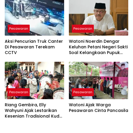
Pesawaran
Pesawaran
Aksi Pencurian Truk Canter
Watoni Noerdin Dengar
Di Pesawaran Terekam
Keluhan Petani Negeri Sakti
CCTV
Soal Kelangkaan Pupuk
Subsidi
Pesawaran
Pesawaran
Riang Gembira, Elly
Watoni Ajak Warga
Wahyuni Ajak Lestarikan
Pesawaran Cinta Pancasila
Kesenian Tradisional Kuda
Lumping