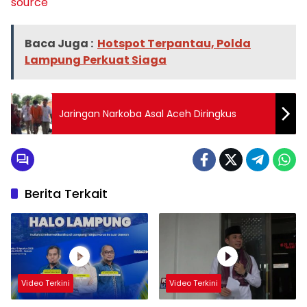
source
Baca Juga :
Hotspot Terpantau, Polda
Lampung Perkuat Siaga
Jaringan Narkoba Asal Aceh Diringkus
Berita Terkait
Video Terkini
Video Terkini