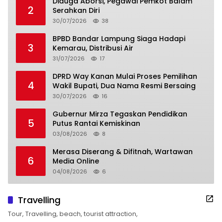
Diduga Aborsi, Pegawai Pemkot Balam
2
Serahkan Diri
30/07/2026
38
BPBD Bandar Lampung Siaga Hadapi
3
Kemarau, Distribusi Air
31/07/2026
17
DPRD Way Kanan Mulai Proses Pemilihan
4
Wakil Bupati, Dua Nama Resmi Bersaing
30/07/2026
16
Gubernur Mirza Tegaskan Pendidikan
5
Putus Rantai Kemiskinan
03/08/2026
8
Merasa Diserang & Difitnah, Wartawan
6
Media Online
04/08/2026
6
Travelling
Tour, Travelling, beach, tourist attraction,