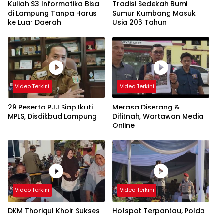
Kuliah S3 Informatika Bisa
Tradisi Sedekah Bumi
di Lampung Tanpa Harus
Sumur Kumbang Masuk
ke Luar Daerah
Usia 206 Tahun
Video Terkini
Video Terkini
29 Peserta PJJ Siap Ikuti
Merasa Diserang &
MPLS, Disdikbud Lampung
Difitnah, Wartawan Media
Online
Video Terkini
Video Terkini
DKM Thoriqul Khoir Sukses
Hotspot Terpantau, Polda