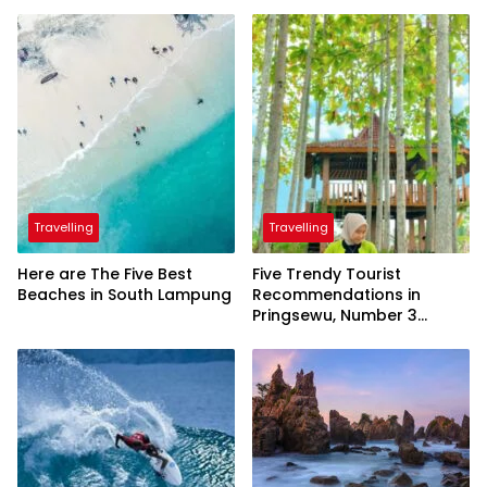
Travelling
Travelling
Here are The Five Best
Five Trendy Tourist
Beaches in South Lampung
Recommendations in
Pringsewu, Number 3
Inaugurated by the
President