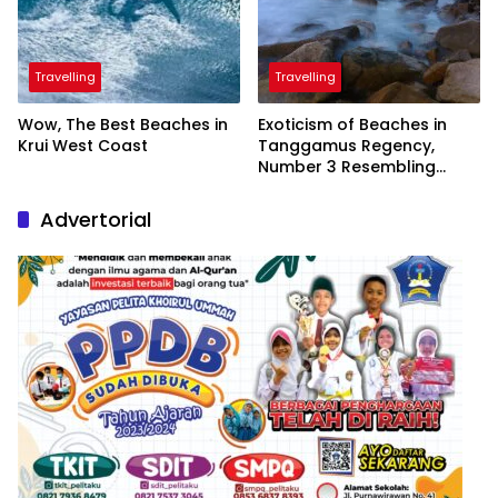
Travelling
Travelling
Wow, The Best Beaches in
Exoticism of Beaches in
Krui West Coast
Tanggamus Regency,
Number 3 Resembling
Nature Paintings
Advertorial