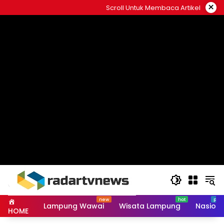
Skip
×
Scroll Untuk Membaca Artikel
to
content
Lampung Wawai
Wisata Lampung
Nasiona
HOME