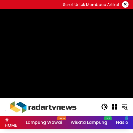
Skip
×
Scroll Untuk Membaca Artikel
to
content
Lampung Wawai
Wisata Lampung
Nasiona
HOME