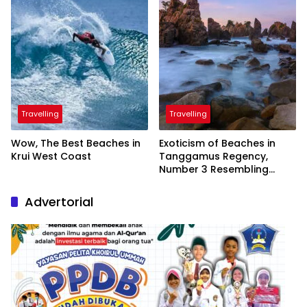
Travelling
Travelling
Wow, The Best Beaches in
Exoticism of Beaches in
Krui West Coast
Tanggamus Regency,
Number 3 Resembling
Nature Paintings
Advertorial