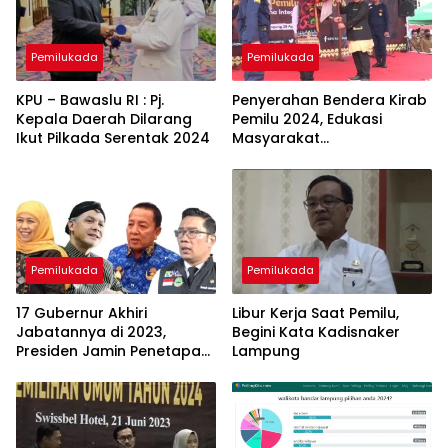
Pemilukada
Pemilukada
KPU – Bawaslu RI : Pj.
Penyerahan Bendera Kirab
Kepala Daerah Dilarang
Pemilu 2024, Edukasi
Ikut Pilkada Serentak 2024
Masyarakat
Bandarlampung
Menentukan Pilihan
Pemilukada
Pemilukada
17 Gubernur Akhiri
Libur Kerja Saat Pemilu,
Jabatannya di 2023,
Begini Kata Kadisnaker
Presiden Jamin Penetapan
Lampung
PJ Gubernur Dilakukan
Secara Transparan