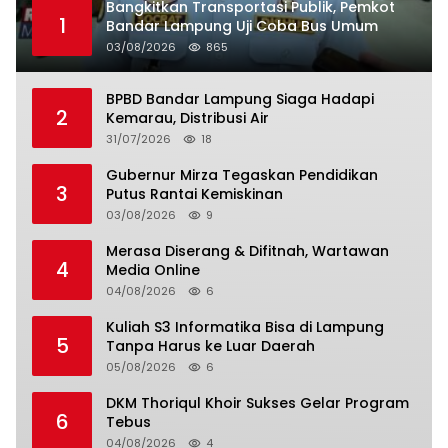
Bangkitkan Transportasi Publik, Pemkot
1
Bandar Lampung Uji Coba Bus Umum
03/08/2026
865
BPBD Bandar Lampung Siaga Hadapi
2
Kemarau, Distribusi Air
31/07/2026
18
Gubernur Mirza Tegaskan Pendidikan
3
Putus Rantai Kemiskinan
03/08/2026
9
Merasa Diserang & Difitnah, Wartawan
4
Media Online
04/08/2026
6
Kuliah S3 Informatika Bisa di Lampung
5
Tanpa Harus ke Luar Daerah
05/08/2026
6
DKM Thoriqul Khoir Sukses Gelar Program
6
Tebus
04/08/2026
4