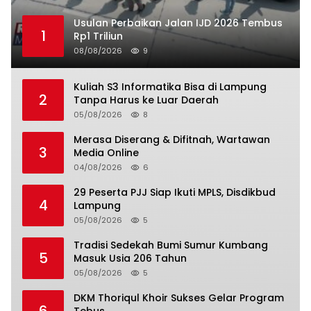
Usulan Perbaikan Jalan IJD 2026 Tembus
1
Rp1 Triliun
08/08/2026
9
Kuliah S3 Informatika Bisa di Lampung
2
Tanpa Harus ke Luar Daerah
05/08/2026
8
Merasa Diserang & Difitnah, Wartawan
3
Media Online
04/08/2026
6
29 Peserta PJJ Siap Ikuti MPLS, Disdikbud
4
Lampung
05/08/2026
5
Tradisi Sedekah Bumi Sumur Kumbang
5
Masuk Usia 206 Tahun
05/08/2026
5
DKM Thoriqul Khoir Sukses Gelar Program
6
Tebus