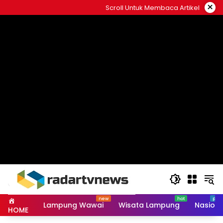
Skip
×
Scroll Untuk Membaca Artikel
to
content
Lampung Wawai
Wisata Lampung
Nasiona
HOME