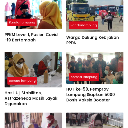
Bandarlampung
Bandarlampung
PPKM Level 1, Pasien Covid
Warga Dukung Kebijakan
-19 Bertambah
PPDN
corona lampung
corona lampung
HUT ke-58, Pemprov
Hasil Uji Stabilitas,
Lampung Siapkan 5000
Astrazeneca Masih Layak
Dosis Vaksin Booster
Digunakan