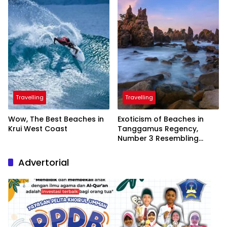
President
Travelling
Travelling
Wow, The Best Beaches in
Exoticism of Beaches in
Krui West Coast
Tanggamus Regency,
Number 3 Resembling
Nature Paintings
Advertorial