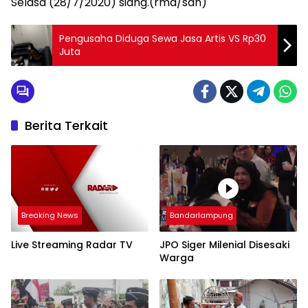
Selasa (28/7/2020) siang.(rmd/san)
Pengusaha Diduga Sewa Jasa Artis VS Rp30
Juta
Berita Terkait
Breaking News
Bandarlampung
Live Streaming Radar TV
JPO Siger Milenial Disesaki
Warga