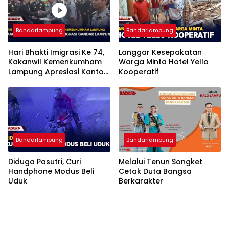
Bandarlampung
Bandarlampung
Hari Bhakti Imigrasi Ke 74,
Langgar Kesepakatan
Kakanwil Kemenkumham
Warga Minta Hotel Yello
Lampung Apresiasi Kantor
Kooperatif
Imigrasi Bandar Lampung
Bandarlampung
Bandarlampung
Diduga Pasutri, Curi
Melalui Tenun Songket
Handphone Modus Beli
Cetak Duta Bangsa
Uduk
Berkarakter