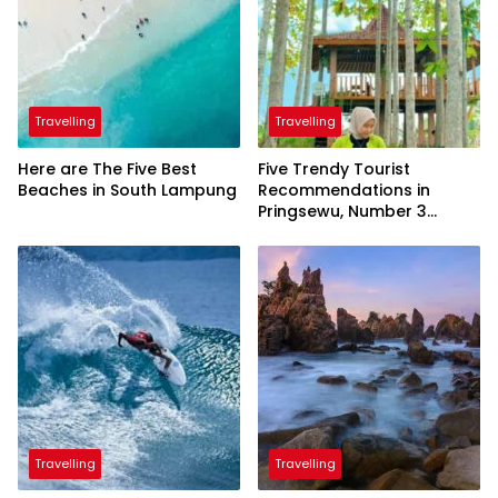
Travelling
Travelling
Here are The Five Best
Five Trendy Tourist
Beaches in South Lampung
Recommendations in
Pringsewu, Number 3
Inaugurated by the
President
Travelling
Travelling