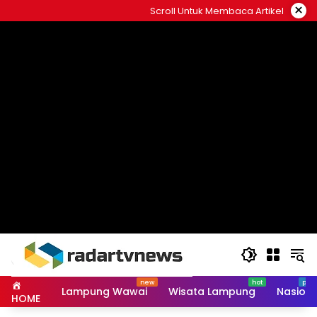
Skip
×
Scroll Untuk Membaca Artikel
to
content
Lampung Wawai
Wisata Lampung
Nasiona
HOME