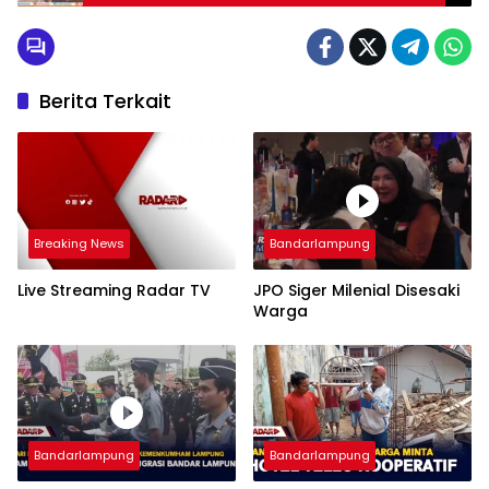
Berita Terkait
Breaking News
Bandarlampung
Live Streaming Radar TV
JPO Siger Milenial Disesaki
Warga
Bandarlampung
Bandarlampung