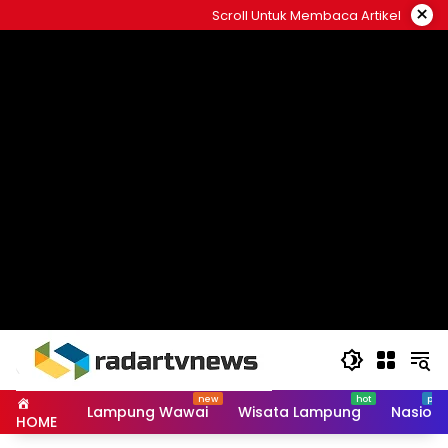
Skip
×
Scroll Untuk Membaca Artikel
to
content
Lampung Wawai
Wisata Lampung
Nasiona
HOME