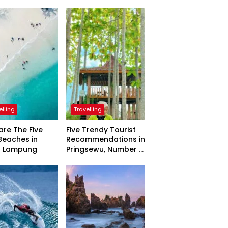
elling
Travelling
are The Five
Five Trendy Tourist
Beaches in
Recommendations in
h Lampung
Pringsewu, Number 3
Inaugurated by the
President