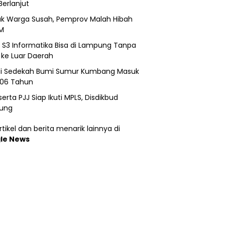
Berlanjut
k Warga Susah, Pemprov Malah Hibah
M
h S3 Informatika Bisa di Lampung Tanpa
 ke Luar Daerah
si Sedekah Bumi Sumur Kumbang Masuk
206 Tahun
erta PJJ Siap Ikuti MPLS, Disdikbud
ung
tikel dan berita menarik lainnya di
le News