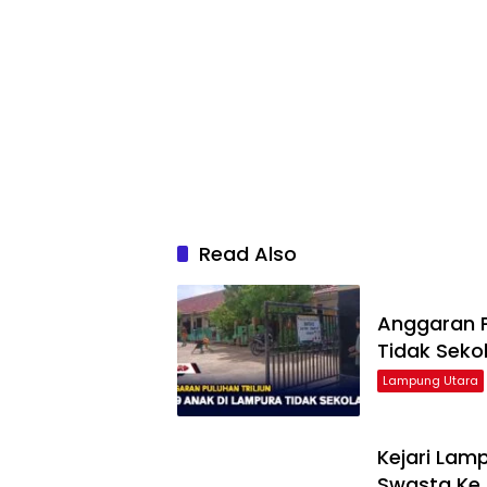
Read Also
Anggaran P
Tidak Seko
Lampung Utara
Kejari Lam
Swasta Ke