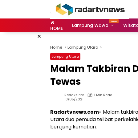
Skip
to
content
Lampung Wawai
Wisat
HOME
×
Home
Lampung Utara
Lampung Utara
Malam Takbiran D
Tewas
Redaksirltv
1 Min Read
13/05/2021
Radartvnews.com-
Malam takbira
Utara dua pemuda telibat perkela
berujung kematian.