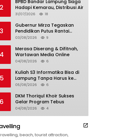
BPBD Bandar Lampung Siaga
2
Hadapi Kemarau, Distribusi Air
31/07/2026
18
Gubernur Mirza Tegaskan
3
Pendidikan Putus Rantai
Kemiskinan
03/08/2026
9
Merasa Diserang & Difitnah,
4
Wartawan Media Online
04/08/2026
6
Kuliah S3 Informatika Bisa di
5
Lampung Tanpa Harus ke
Luar Daerah
05/08/2026
6
DKM Thoriqul Khoir Sukses
6
Gelar Program Tebus
04/08/2026
4
avelling
Travelling, beach, tourist attraction,