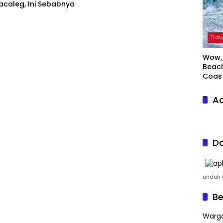
acaleg, Ini Sebabnya
Trav
Wow, 
Beach
Coas
Ad
Do
unduh a
Be
Warga