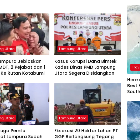
g Utara
Lampung Utara
Lampura Jebloskan
Kasus Korupsi Dana Bimtek
MDT, 2 Pejabat dan 1
Kades Dinas PMD Lampung
Trav
 Ke Rutan Kotabumi
Utara Segera Disidangkan
Here 
Best 
Sout
g Utara
Lampung Utara
Juga Pemilu
Eksekusi 20 Hektar Lahan PT
at Lampura Sudah
GGP Berlangsung Tegang