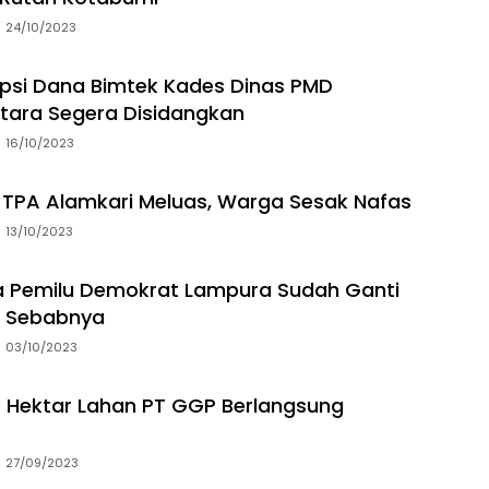
24/10/2023
psi Dana Bimtek Kades Dinas PMD
tara Segera Disidangkan
16/10/2023
TPA Alamkari Meluas, Warga Sesak Nafas
13/10/2023
a Pemilu Demokrat Lampura Sudah Ganti
ni Sebabnya
03/10/2023
0 Hektar Lahan PT GGP Berlangsung
27/09/2023