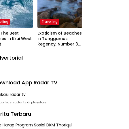
elling
Travelling
The Best
Exoticism of Beaches
es in Krui West
in Tanggamus
t
Regency, Number 3
Resembling Nature
Paintings
vertorial
wnload App Radar TV
plikasi radar tv di playstore
rita Terbaru
 Harap Program Sosial DKM Thoriqul