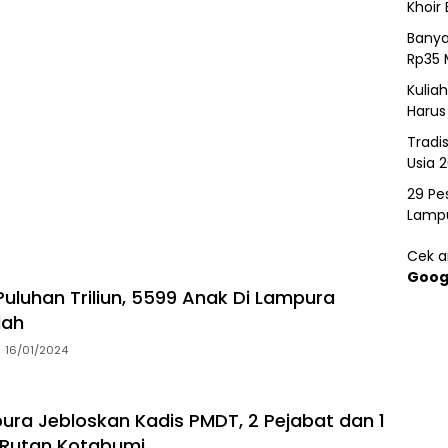
Khoir 
Banya
Rp35 
Kulia
Harus
Tradi
Usia 
29 Pes
Lamp
Cek ar
Goog
uluhan Triliun, 5599 Anak Di Lampura
lah
16/01/2024
pura Jebloskan Kadis PMDT, 2 Pejabat dan 1
 Rutan Kotabumi