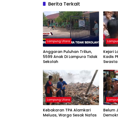
Berita Terkait
Lampung Utara
Lampun
Anggaran Puluhan Triliun,
Kejari 
5599 Anak Di Lampura Tidak
Kadis P
Sekolah
Swasta
Lampung Utara
Lampun
Kebakaran TPA Alamkari
Belum 
Meluas, Warga Sesak Nafas
Demokr