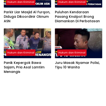
Hukum dan Kriminal
Hukum dan Kriminal
Parkir Liar Masjid Al Furqon,
Puluhan Kendaraan
Diduga Dikoordinir Oknum
Pasang Knalpot Brong
ASN
Diamankan Di Perbatasan
Hukum dan Kriminal
Hukum dan Kriminal
Panik Kepergok Bawa
Juru Masak Nyamar Polisi,
Sajam, Pria Asal Lamtim
Tipu 10 Wanita
Menangis