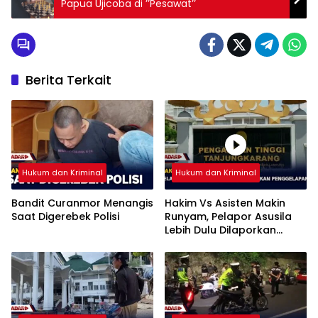
Papua Ujicoba di ’’Pesawat’’
Berita Terkait
Hukum dan Kriminal
Hukum dan Kriminal
Bandit Curanmor Menangis
Hakim Vs Asisten Makin
Saat Digerebek Polisi
Runyam, Pelapor Asusila
Lebih Dulu Dilaporkan
Penggelapan