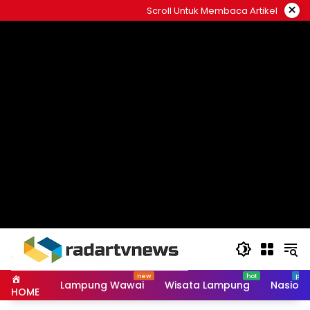
Skip
×
Scroll Untuk Membaca Artikel
to
content
Lampung Wawai
Wisata Lampung
Nasiona
HOME