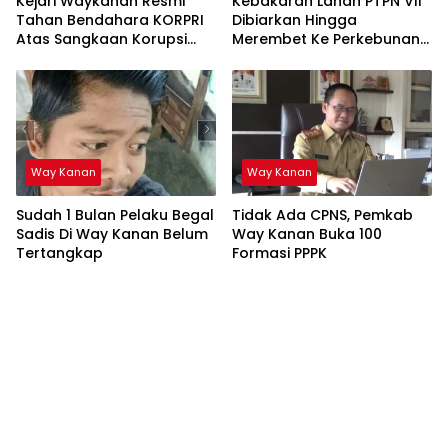
Kejari Waykanan Resmi
Kebakaran Lahan PTPN VII
Tahan Bendahara KORPRI
Dibiarkan Hingga
Atas Sangkaan Korupsi
Merembet Ke Perkebunan
Rp2,2 Miliar
Warga
Way Kanan
Way Kanan
Sudah 1 Bulan Pelaku Begal
Tidak Ada CPNS, Pemkab
Sadis Di Way Kanan Belum
Way Kanan Buka 100
Tertangkap
Formasi PPPK