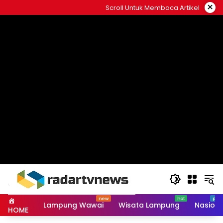
Skip
×
Scroll Untuk Membaca Artikel
to
content
Lampung Wawai
Wisata Lampung
Nasiona
HOME