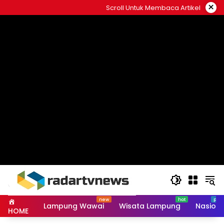
Skip
×
Scroll Untuk Membaca Artikel
to
content
Lampung Wawai
Wisata Lampung
Nasiona
HOME