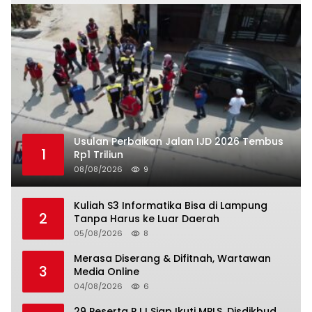
Usulan Perbaikan Jalan IJD 2026 Tembus
1
Rp1 Triliun
08/08/2026
9
Kuliah S3 Informatika Bisa di Lampung
2
Tanpa Harus ke Luar Daerah
05/08/2026
8
Merasa Diserang & Difitnah, Wartawan
3
Media Online
04/08/2026
6
29 Peserta PJJ Siap Ikuti MPLS, Disdikbud