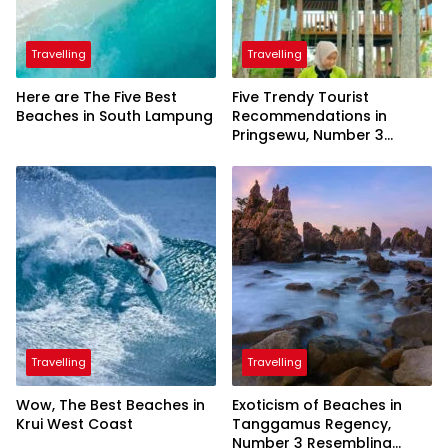
Travelling
Travelling
Here are The Five Best
Five Trendy Tourist
Beaches in South Lampung
Recommendations in
Pringsewu, Number 3
Inaugurated by the
President
Travelling
Travelling
Wow, The Best Beaches in
Exoticism of Beaches in
Krui West Coast
Tanggamus Regency,
Number 3 Resembling