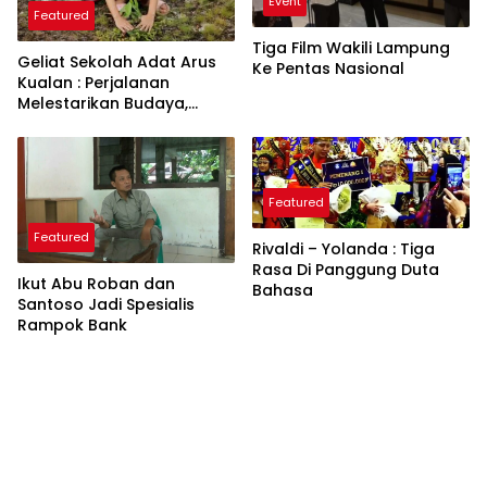
Event
Featured
Tiga Film Wakili Lampung
Geliat Sekolah Adat Arus
Ke Pentas Nasional
Kualan : Perjalanan
Melestarikan Budaya,
Memberdayakan Masa
Depan di Hari Masyarakat
Adat Internasional
Featured
Featured
Rivaldi – Yolanda : Tiga
Rasa Di Panggung Duta
Ikut Abu Roban dan
Bahasa
Santoso Jadi Spesialis
Rampok Bank