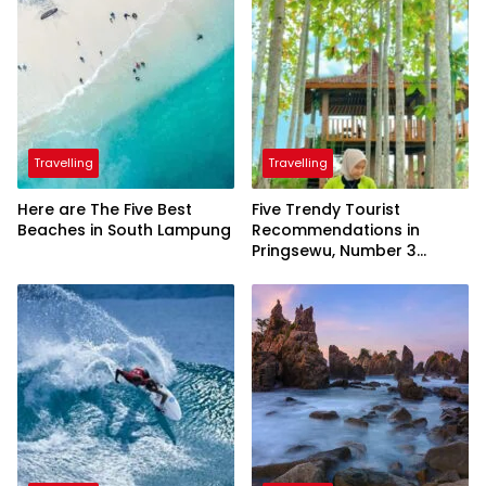
Travelling
Travelling
Here are The Five Best
Five Trendy Tourist
Beaches in South Lampung
Recommendations in
Pringsewu, Number 3
Inaugurated by the
President