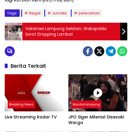
Tags:
Begal
Jurnalis
pelecehan
Vaksinasi Lampung Selatan, Wakapolda
Sorot Dropping Lambat
Berita Terkait
Breaking News
Bandarlampung
Live Streaming Radar TV
JPO Siger Milenial Disesaki
Warga