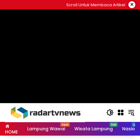
Skip
×
Scroll Untuk Membaca Artikel
to
content
Lampung Wawai
Wisata Lampung
Nasiona
HOME