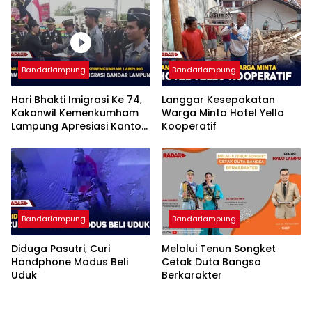
Bandarlampung
Bandarlampung
Hari Bhakti Imigrasi Ke 74,
Langgar Kesepakatan
Kakanwil Kemenkumham
Warga Minta Hotel Yello
Lampung Apresiasi Kantor
Kooperatif
Imigrasi Bandar Lampung
Bandarlampung
Bandarlampung
Diduga Pasutri, Curi
Melalui Tenun Songket
Handphone Modus Beli
Cetak Duta Bangsa
Uduk
Berkarakter