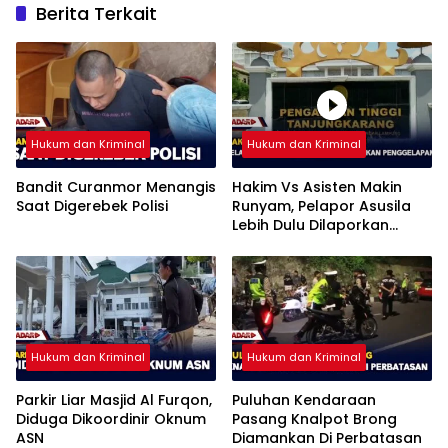
Berita Terkait
Hukum dan Kriminal
Hukum dan Kriminal
Bandit Curanmor Menangis
Hakim Vs Asisten Makin
Saat Digerebek Polisi
Runyam, Pelapor Asusila
Lebih Dulu Dilaporkan
Penggelapan
Hukum dan Kriminal
Hukum dan Kriminal
Parkir Liar Masjid Al Furqon,
Puluhan Kendaraan
Diduga Dikoordinir Oknum
Pasang Knalpot Brong
ASN
Diamankan Di Perbatasan