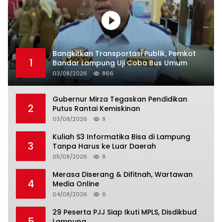
Bangkitkan Transportasi Publik, Pemkot
1
Bandar Lampung Uji Coba Bus Umum
03/08/2026
866
Gubernur Mirza Tegaskan Pendidikan
2
Putus Rantai Kemiskinan
03/08/2026
9
Kuliah S3 Informatika Bisa di Lampung
3
Tanpa Harus ke Luar Daerah
05/08/2026
8
Merasa Diserang & Difitnah, Wartawan
4
Media Online
04/08/2026
6
29 Peserta PJJ Siap Ikuti MPLS, Disdikbud
5
Lampung