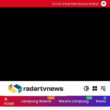
Skip
×
Scroll Untuk Membaca Artikel
to
content
Lampung Wawai
Wisata Lampung
Nasiona
HOME