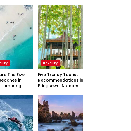
elling
Travelling
are The Five
Five Trendy Tourist
Beaches in
Recommendations in
h Lampung
Pringsewu, Number 3
Inaugurated by the
President