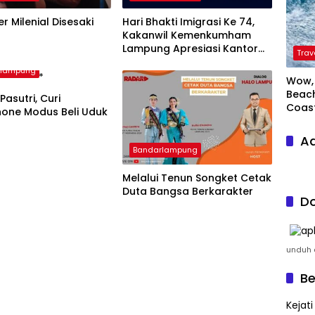
er Milenial Disesaki
Hari Bhakti Imigrasi Ke 74,
Kakanwil Kemenkumham
Lampung Apresiasi Kantor
Trav
Imigrasi Bandar Lampung
rlampung
Wow, 
Beach
Pasutri, Curi
Coas
one Modus Beli Uduk
Ad
Bandarlampung
Melalui Tenun Songket Cetak
Duta Bangsa Berkarakter
Do
unduh a
Be
Kejat