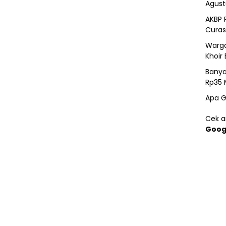
Agust
AKBP 
Curas
Warga
Khoir 
Banya
Rp35 
Apa G
Cek ar
Goog