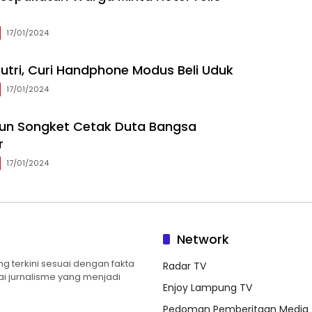
17/01/2024
utri, Curi Handphone Modus Beli Uduk
17/01/2024
nun Songket Cetak Duta Bangsa
r
17/01/2024
Network
 terkini sesuai dengan fakta
Radar TV
ilai jurnalisme yang menjadi
Enjoy Lampung TV
Pedoman Pemberitaan Media