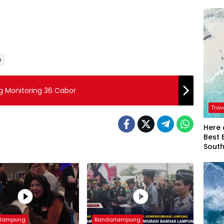
n
g Monitoring 36 Cabor
Trav
Here 
Best 
Sout
rlampung
Bandarlampung