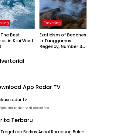
elling
Travelling
The Best
Exoticism of Beaches
es in Krui West
in Tanggamus
t
Regency, Number 3
Resembling Nature
Paintings
vertorial
wnload App Radar TV
plikasi radar tv di playstore
rita Terbaru
i Targetkan Berkas Arinal Rampung Bulan