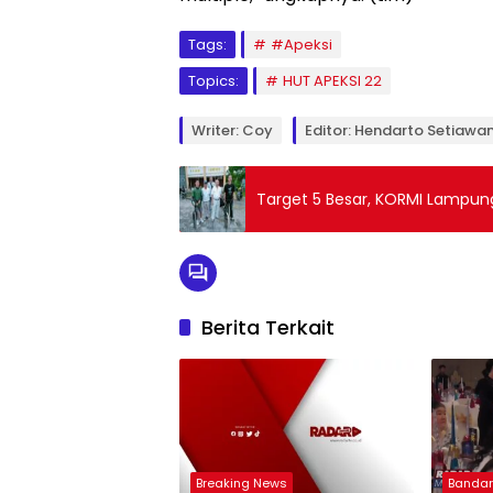
Tags:
#Apeksi
Topics:
HUT APEKSI 22
Writer: Coy
Editor: Hendarto Setiawa
Target 5 Besar, KORMI Lampun
Berita Terkait
Breaking News
Banda