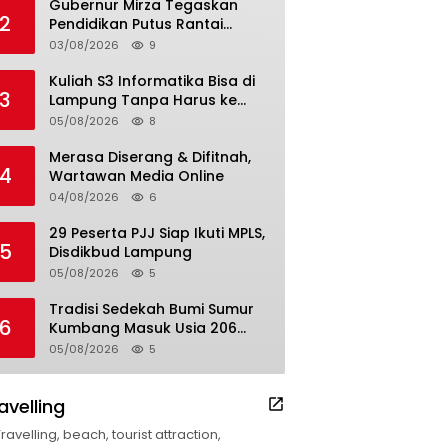
Gubernur Mirza Tegaskan
2
Pendidikan Putus Rantai
Kemiskinan
03/08/2026
9
Kuliah S3 Informatika Bisa di
3
Lampung Tanpa Harus ke
Luar Daerah
05/08/2026
8
Merasa Diserang & Difitnah,
4
Wartawan Media Online
04/08/2026
6
29 Peserta PJJ Siap Ikuti MPLS,
5
Disdikbud Lampung
05/08/2026
5
Tradisi Sedekah Bumi Sumur
6
Kumbang Masuk Usia 206
Tahun
05/08/2026
5
avelling
Travelling, beach, tourist attraction,