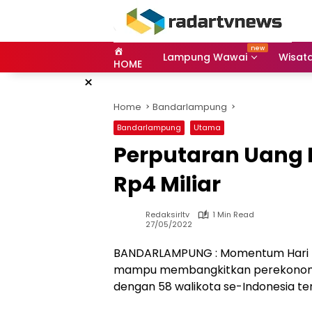
Skip
to
content
Lampung Wawai
Wisat
HOME
×
Home
Bandarlampung
Bandarlampung
Utama
Perputaran Uang 
Rp4 Miliar
Redaksirltv
1 Min Read
27/05/2022
BANDARLAMPUNG : Momentum Hari U
mampu membangkitkan perekonomian 
dengan 58 walikota se-Indonesia terk