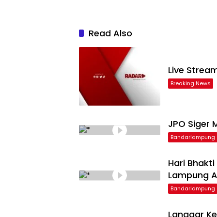
Read Also
Live Strea
Breaking News
JPO Siger M
Bandarlampung
Hari Bhakt
Lampung Ap
Bandarlampung
Langgar Ke