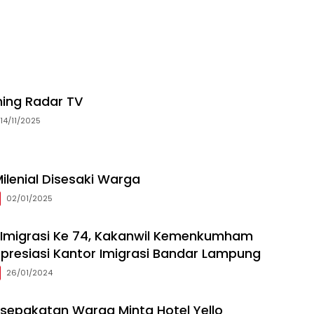
ming Radar TV
14/11/2025
ilenial Disesaki Warga
02/01/2025
i Imigrasi Ke 74, Kakanwil Kemenkumham
resiasi Kantor Imigrasi Bandar Lampung
26/01/2024
sepakatan Warga Minta Hotel Yello