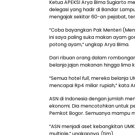
Ketua APEKSI Arya Bima Sugiarto m
delegasi yang hadir di Bandar Lampu
mengajak sekitar 60-an pejabat, ter
”Coba bayangkan Pak Menteri (Men
ini saya paling suka makan ayam go
potong ayam,” ungkap Arya Bima.
Dari ribuan orang dalam rombonga
belanja jajan makanan hingga lima ka
”Semua hotel
full
, mereka belanja U
mencapai Rp4 miliar rupiah,” kata 
ASN di Indonesia dengan jumlah me
ekonomi. Dia mencotohkan untuk 
Pemkot Bogor. Semuanya mampu m
”ASN menjadi aset kebangkitan UM
multiple,” ungkapnya. (tim)