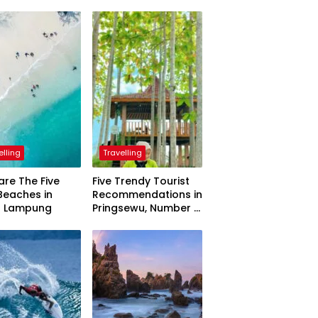
elling
Travelling
are The Five
Five Trendy Tourist
Beaches in
Recommendations in
h Lampung
Pringsewu, Number 3
Inaugurated by the
President