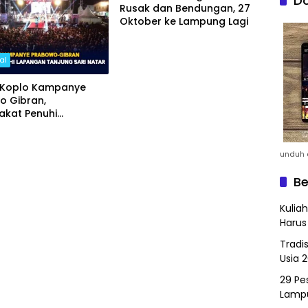
Do
Rusak dan Bendungan, 27
Oktober ke Lampung Lagi
al
 Koplo Kampanye
o Gibran,
akat Penuhi
an Tanjung Sari
unduh a
Be
Kulia
Harus
Tradi
Usia 
29 Pes
Lamp