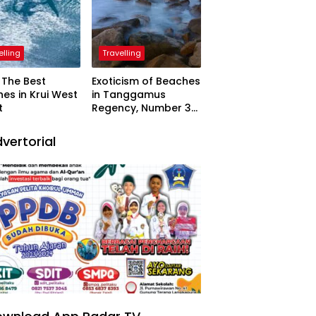
elling
Travelling
The Best
Exoticism of Beaches
es in Krui West
in Tanggamus
t
Regency, Number 3
Resembling Nature
Paintings
vertorial