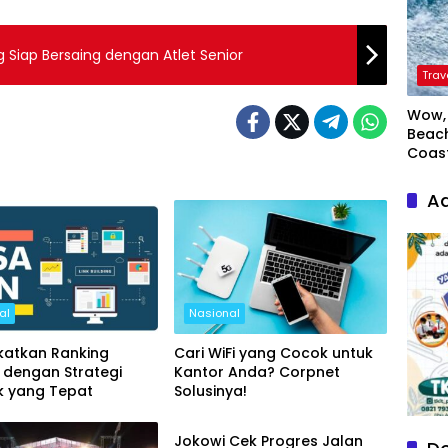
g Siap Bersaing dengan Atlet Senior
Trav
Wow, 
Beach
Coas
Ad
al
Nasional
katkan Ranking
Cari WiFi yang Cocok untuk
 dengan Strategi
Kantor Anda? Corpnet
k yang Tepat
Solusinya!
Nasional
Jokowi Cek Progres Jalan