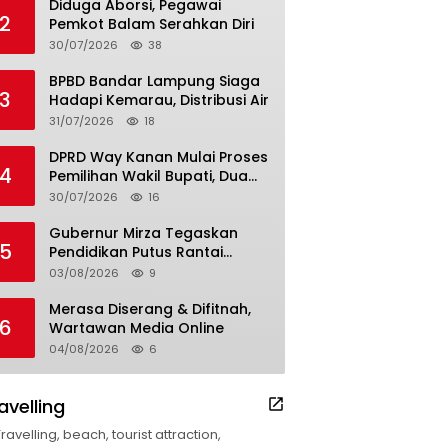
Diduga Aborsi, Pegawai
2
Pemkot Balam Serahkan Diri
30/07/2026
38
BPBD Bandar Lampung Siaga
3
Hadapi Kemarau, Distribusi Air
31/07/2026
18
DPRD Way Kanan Mulai Proses
4
Pemilihan Wakil Bupati, Dua
Nama Resmi Bersaing
30/07/2026
16
Gubernur Mirza Tegaskan
5
Pendidikan Putus Rantai
Kemiskinan
03/08/2026
9
Merasa Diserang & Difitnah,
6
Wartawan Media Online
04/08/2026
6
avelling
Travelling, beach, tourist attraction,