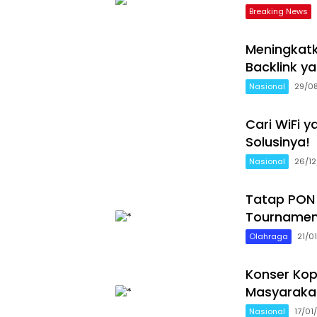
Breaking News
Meningkatk
Backlink y
Nasional
29/0
Cari WiFi 
Solusinya!
Nasional
26/1
Tatap PON 
Tournamen
Olahraga
21/0
Konser Ko
Masyarakat
Nasional
17/01