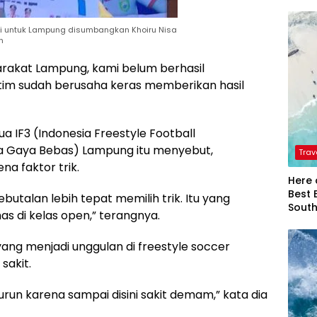
gi untuk Lampung disumbangkan Khoiru Nisa
n
rakat Lampung, kami belum berhasil
m sudah berusaha keras memberikan hasil
 IF3 (Indonesia Freestyle Football
a Gaya Bebas) Lampung itu menyebut,
Trav
a faktor trik.
Here 
Best 
kebutalan lebih tepat memilih trik. Itu yang
Sout
 di kelas open,” terangnya.
t yang menjadi unggulan di freestyle soccer
sakit.
 turun karena sampai disini sakit demam,” kata dia