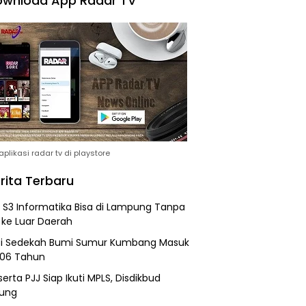
wnload App Radar TV
plikasi radar tv di playstore
rita Terbaru
h S3 Informatika Bisa di Lampung Tanpa
 ke Luar Daerah
si Sedekah Bumi Sumur Kumbang Masuk
206 Tahun
erta PJJ Siap Ikuti MPLS, Disdikbud
ung