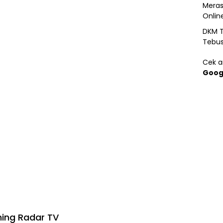
Meras
Onlin
DKM T
Tebu
Cek ar
Goog
ming Radar TV