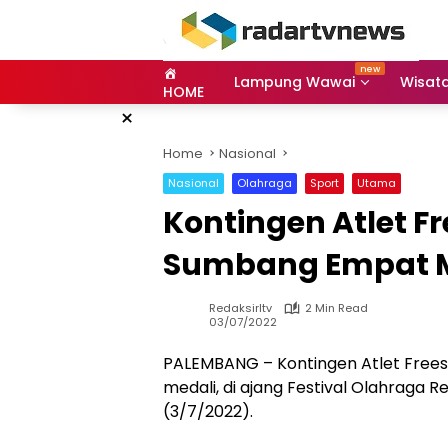
Skip
to
content
Lampung Wawai
Wisat
HOME
×
Home
Nasional
Nasional
Olahraga
Sport
Utama
Kontingen Atlet F
Sumbang Empat M
Redaksirltv
2 Min Read
03/07/2022
PALEMBANG – Kontingen Atlet Fre
medali, di ajang Festival Olahraga 
(3/7/2022).