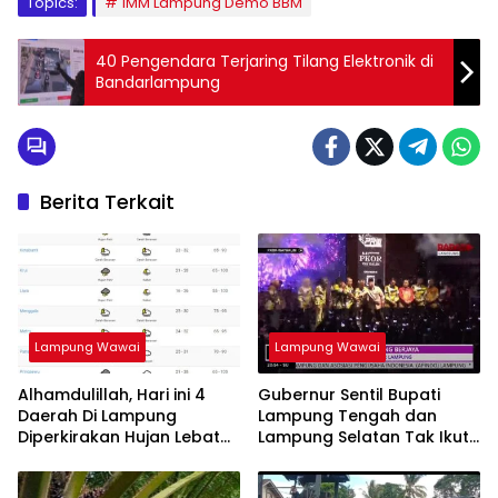
Topics:
IMM Lampung Demo BBM
40 Pengendara Terjaring Tilang Elektronik di
Bandarlampung
Berita Terkait
Lampung Wawai
Lampung Wawai
Alhamdulillah, Hari ini 4
Gubernur Sentil Bupati
Daerah Di Lampung
Lampung Tengah dan
Diperkirakan Hujan Lebat
Lampung Selatan Tak Ikuti
Disertai Petir
PRL 2023