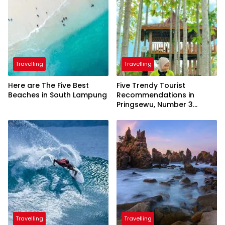
Travelling
Travelling
Here are The Five Best
Five Trendy Tourist
Beaches in South Lampung
Recommendations in
Pringsewu, Number 3
Inaugurated by the
President
Travelling
Travelling