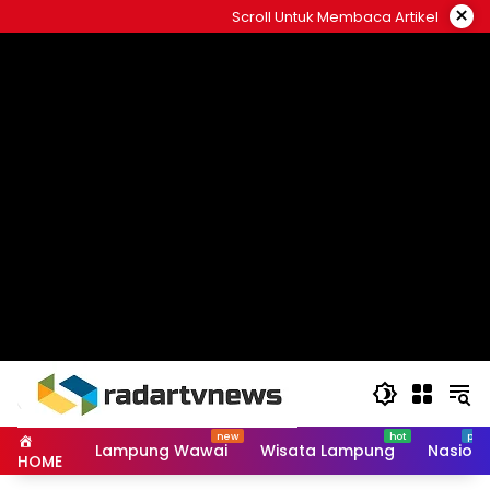
Skip
×
Scroll Untuk Membaca Artikel
to
content
Lampung Wawai
Wisata Lampung
Nasiona
HOME