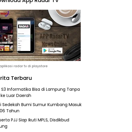
wnload App Radar TV
plikasi radar tv di playstore
rita Terbaru
h S3 Informatika Bisa di Lampung Tanpa
 ke Luar Daerah
si Sedekah Bumi Sumur Kumbang Masuk
206 Tahun
erta PJJ Siap Ikuti MPLS, Disdikbud
ung