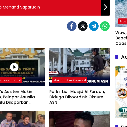
up Menanti Saparudin
Trav
Wow, 
Beach
Coas
Ad
dan Kriminal
Hukum dan Kriminal
s Asisten Makin
Parkir Liar Masjid Al Furqon,
 Pelapor Asusila
Diduga Dikoordinir Oknum
ulu Dilaporkan
ASN
lapan