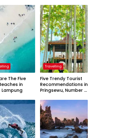
elling
Travelling
are The Five
Five Trendy Tourist
Beaches in
Recommendations in
h Lampung
Pringsewu, Number 3
Inaugurated by the
President