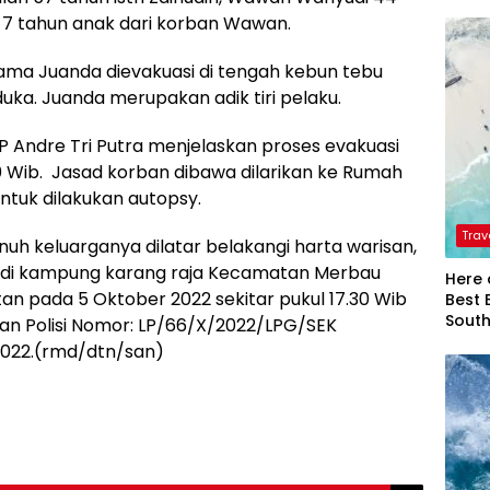
 7 tahun anak dari korban Wawan.
ama Juanda dievakuasi di tengah kebun tebu
duka. Juanda merupakan adik tiri pelaku.
 Andre Tri Putra menjelaskan proses evakuasi
00 Wib. Jasad korban dibawa dilarikan ke Rumah
tuk dilakukan autopsy.
Trav
uh keluarganya dilatar belakangi harta warisan,
s di kampung karang raja Kecamatan Merbau
Here 
 pada 5 Oktober 2022 sekitar pukul 17.30 Wib
Best 
Sout
an Polisi Nomor: LP/66/X/2022/LPG/SEK
2022.(rmd/dtn/san)