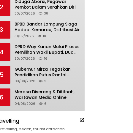
Diduga Aborsi, Pegawai
2
Pemkot Balam Serahkan Diri
30/07/2026
38
BPBD Bandar Lampung Siaga
3
Hadapi Kemarau, Distribusi Air
31/07/2026
18
DPRD Way Kanan Mulai Proses
4
Pemilihan Wakil Bupati, Dua
Nama Resmi Bersaing
30/07/2026
16
Gubernur Mirza Tegaskan
5
Pendidikan Putus Rantai
Kemiskinan
03/08/2026
9
Merasa Diserang & Difitnah,
6
Wartawan Media Online
04/08/2026
6
avelling
Travelling, beach, tourist attraction,