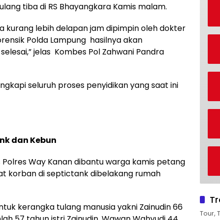
ulang tiba di RS Bhayangkara Kamis malam.
a kurang lebih delapan jam dipimpin oleh dokter
rensik Polda Lampung hasilnya akan
 selesai,” jelas Kombes Pol Zahwani Pandra
ngkapi seluruh proses penyidikan yang saat ini
ank dan Kebun
s Polres Way Kanan dibantu warga kamis petang
 korban di septictank dibelakang rumah
Tr
uk kerangka tulang manusia yakni Zainudin 66
Tour, 
lah 57 tahun istri Zainudin, Wawan Wahyudi 44