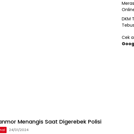
Meras
Onlin
DKM T
Tebu
Cek ar
Goog
anmor Menangis Saat Digerebek Polisi
nal
24/01/2024