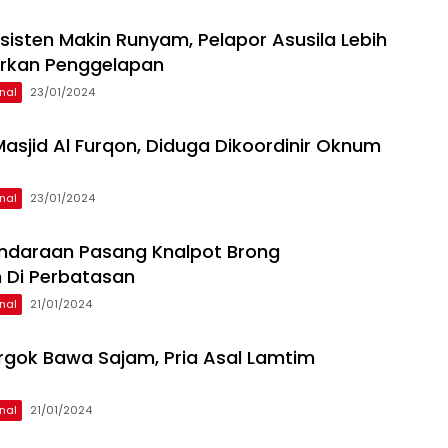
sisten Makin Runyam, Pelapor Asusila Lebih
orkan Penggelapan
nal
23/01/2024
 Masjid Al Furqon, Diduga Dikoordinir Oknum
nal
23/01/2024
ndaraan Pasang Knalpot Brong
 Di Perbatasan
nal
21/01/2024
rgok Bawa Sajam, Pria Asal Lamtim
nal
21/01/2024