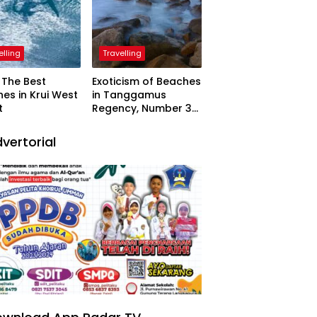
elling
Travelling
The Best
Exoticism of Beaches
es in Krui West
in Tanggamus
t
Regency, Number 3
Resembling Nature
Paintings
vertorial