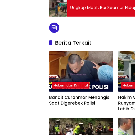
Ungkap Motif, Bui Seumur Hid
Berita Terkait
Hukum dan Kriminal
Hukum 
Bandit Curanmor Menangis
Hakim V
Saat Digerebek Polisi
Runyam,
Lebih D
Pengge