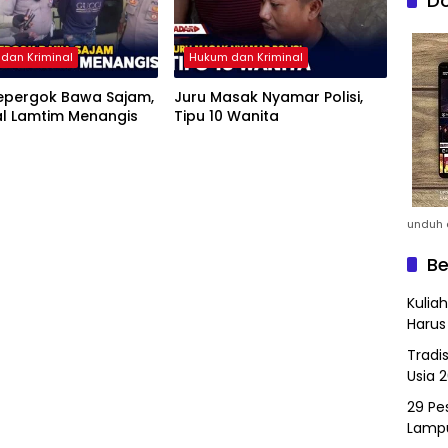
Do
dan Kriminal
Hukum dan Kriminal
Kepergok Bawa Sajam,
Juru Masak Nyamar Polisi,
al Lamtim Menangis
Tipu 10 Wanita
unduh a
Be
Kulia
Harus
Tradi
Usia 
29 Pes
Lamp