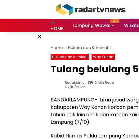
Skip
to
content
Lampung Wawai
Wisat
HOME
×
Home
Hukum dan Kriminal
Hukum dan Kriminal
Way Kanan
Tulang belulang 5
Redaksirltv
2 Min Read
07/10/2022
BANDARLAMPUNG- Lima jasad warga
Kabupaten Way Kanan korban pembu
tahun tak lain anak dari korban Zai
Lampung (7/10).
Kabid Humas Polda Lampung Kombes