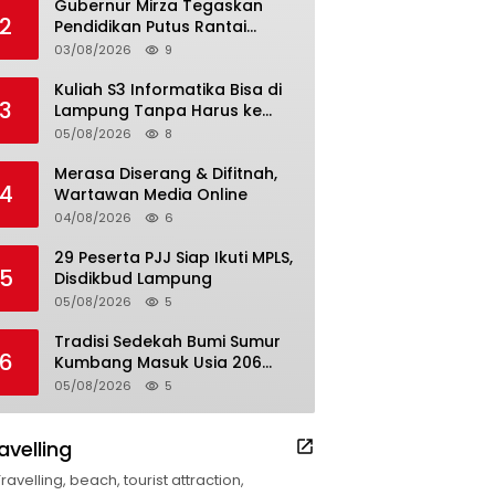
Gubernur Mirza Tegaskan
2
Pendidikan Putus Rantai
Kemiskinan
03/08/2026
9
Kuliah S3 Informatika Bisa di
3
Lampung Tanpa Harus ke
Luar Daerah
05/08/2026
8
Merasa Diserang & Difitnah,
4
Wartawan Media Online
04/08/2026
6
29 Peserta PJJ Siap Ikuti MPLS,
5
Disdikbud Lampung
05/08/2026
5
Tradisi Sedekah Bumi Sumur
6
Kumbang Masuk Usia 206
Tahun
05/08/2026
5
avelling
Travelling, beach, tourist attraction,