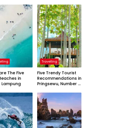
elling
Travelling
are The Five
Five Trendy Tourist
Beaches in
Recommendations in
h Lampung
Pringsewu, Number 3
Inaugurated by the
President