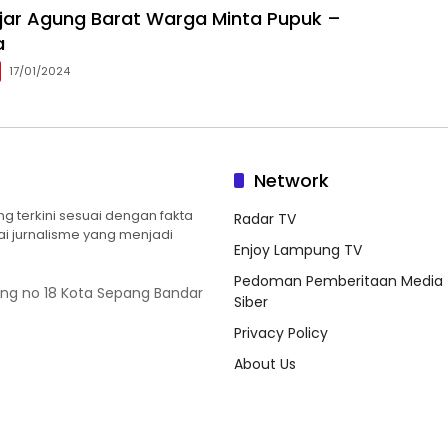
ajar Agung Barat Warga Minta Pupuk –
a
17/01/2024
Network
 terkini sesuai dengan fakta
Radar TV
ilai jurnalisme yang menjadi
Enjoy Lampung TV
Pedoman Pemberitaan Media
ung no 18 Kota Sepang Bandar
Siber
Privacy Policy
About Us