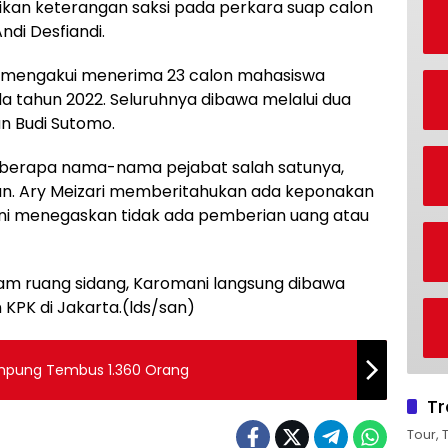
kan keterangan saksi pada perkara suap calon
di Desfiandi.
un mengakui menerima 23 calon mahasiswa
da tahun 2022. Seluruhnya dibawa melalui dua
n Budi Sutomo.
eberapa nama-nama pejabat salah satunya,
asan. Ary Meizari memberitahukan ada keponakan
mani menegaskan tidak ada pemberian uang atau
am ruang sidang, Karomani langsung dibawa
KPK di Jakarta.(lds/san)
ampung Tembus 1.360 Orang
Tr
Tour, 