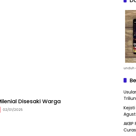
Do
unduh a
Be
Usula
Triliun
ilenial Disesaki Warga
Kejat
02/01/2025
Agust
AKBP 
Curas