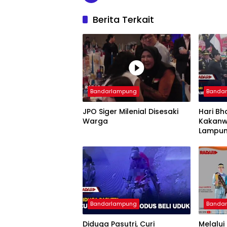
Berita Terkait
Bandarlampung
Banda
JPO Siger Milenial Disesaki
Hari Bh
Warga
Kakanw
Lampun
Imigra
Bandarlampung
Banda
Diduga Pasutri, Curi
Melalui