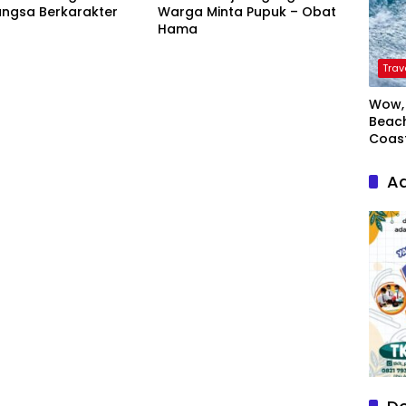
angsa Berkarakter
Warga Minta Pupuk – Obat
Hama
Trav
Wow, 
Beach
Coas
Ad