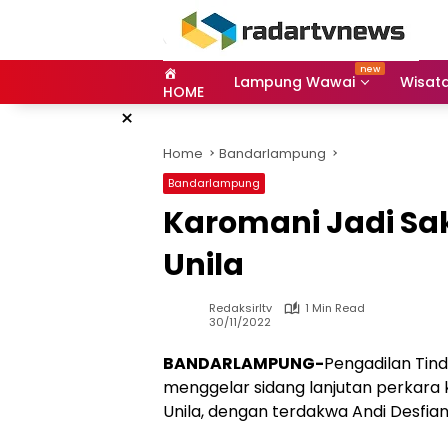
Skip
to
content
Lampung Wawai
Wisat
HOME
×
Home
Bandarlampung
Bandarlampung
Karomani Jadi Sa
Unila
Redaksirltv
1 Min Read
30/11/2022
BANDARLAMPUNG-
Pengadilan Tind
menggelar sidang lanjutan perkara
Unila, dengan terdakwa Andi Desfiand