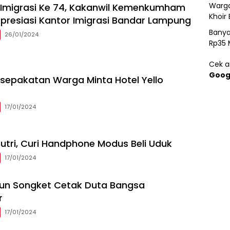
Warga
i Imigrasi Ke 74, Kakanwil Kemenkumham
Khoir 
resiasi Kantor Imigrasi Bandar Lampung
Banya
26/01/2024
Rp35 
Cek ar
Goog
sepakatan Warga Minta Hotel Yello
17/01/2024
utri, Curi Handphone Modus Beli Uduk
17/01/2024
nun Songket Cetak Duta Bangsa
r
17/01/2024