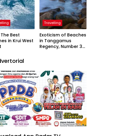
elling
Travelling
The Best
Exoticism of Beaches
es in Krui West
in Tanggamus
t
Regency, Number 3
Resembling Nature
Paintings
vertorial