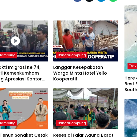
rlampung
Bandarlampung
Trav
akti Imigrasi Ke 74,
Langgar Kesepakatan
il Kemenkumham
Warga Minta Hotel Yello
Here 
g Apresiasi Kantor
Kooperatif
Best 
si Bandar Lampung
Sout
rlampung
Bandarlampung
 Tenun Songket Cetak
Reses di Fajar Agung Barat