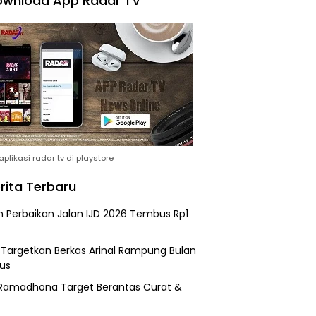
wnload App Radar TV
plikasi radar tv di playstore
rita Terbaru
n Perbaikan Jalan IJD 2026 Tembus Rp1
i Targetkan Berkas Arinal Rampung Bulan
us
Ramadhona Target Berantas Curat &