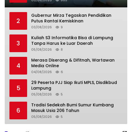
03/08/2026
865
Gubernur Mirza Tegaskan Pendidikan
2
Putus Rantai Kemiskinan
03/08/2026
9
Kuliah S3 Informatika Bisa di Lampung
3
Tanpa Harus ke Luar Daerah
05/08/2026
8
Merasa Diserang & Difitnah, Wartawan
4
Media Online
04/08/2026
6
29 Peserta PJJ Siap Ikuti MPLS, Disdikbud
5
Lampung
05/08/2026
5
Tradisi Sedekah Bumi Sumur Kumbang
6
Masuk Usia 206 Tahun
05/08/2026
5