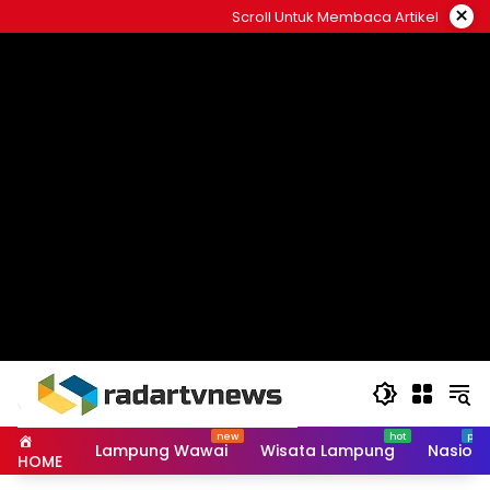
Skip
×
Scroll Untuk Membaca Artikel
to
content
Lampung Wawai
Wisata Lampung
Nasiona
HOME