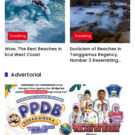
Travelling
Travelling
Wow, The Best Beaches in
Exoticism of Beaches in
Krui West Coast
Tanggamus Regency,
Number 3 Resembling
Nature Paintings
Advertorial