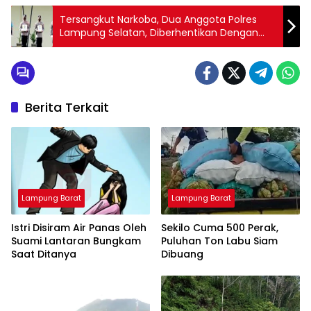
Tersangkut Narkoba, Dua Anggota Polres
Lampung Selatan, Diberhentikan Dengan
Tidak Hormat.
Berita Terkait
Lampung Barat
Lampung Barat
Istri Disiram Air Panas Oleh
Sekilo Cuma 500 Perak,
Suami Lantaran Bungkam
Puluhan Ton Labu Siam
Saat Ditanya
Dibuang