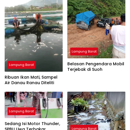
Lampung Barat
Belasan Pengendara Mobil
Lampung Barat
Terjebak di Suoh
Ribuan Ikan Mati, Sampel
Air Danau Ranau Diteliti
Lampung Barat
Sedang Isi Motor Thunder,
SPBU Liwa Terbakar
Lampung Barat