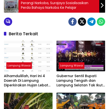
Perangi Narkoba, Surajaya Sosialisasikan
Perda Bahaya Narkoba Ke Pelajar
Berita Terkait
Lampung Wawai
Lampung Wawai
Alhamdulillah, Hari ini 4
Gubernur Sentil Bupati
Daerah Di Lampung
Lampung Tengah dan
Diperkirakan Hujan Lebat
Lampung Selatan Tak Ikuti
Disertai Petir
PRL 2023