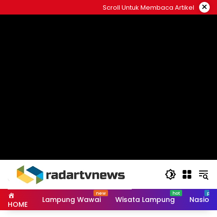
Skip
×
Scroll Untuk Membaca Artikel
to
content
Lampung Wawai
Wisata Lampung
Nasiona
HOME