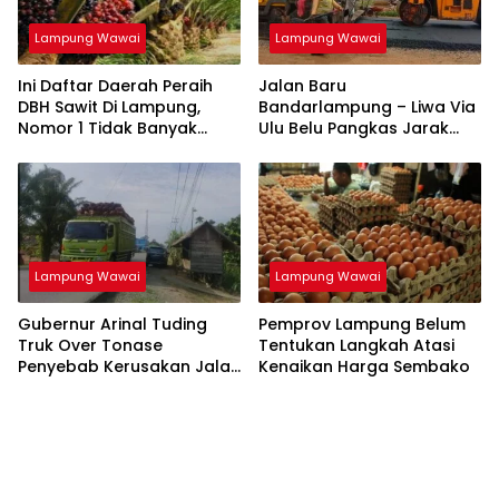
Lampung Wawai
Lampung Wawai
Ini Daftar Daerah Peraih
Jalan Baru
DBH Sawit Di Lampung,
Bandarlampung – Liwa Via
Nomor 1 Tidak Banyak
Ulu Belu Pangkas Jarak
yang Sangka, Nomor 7
Tempuh 42 Kilometer
Banyak Diprotes
Lampung Wawai
Lampung Wawai
Gubernur Arinal Tuding
Pemprov Lampung Belum
Truk Over Tonase
Tentukan Langkah Atasi
Penyebab Kerusakan Jalan
Kenaikan Harga Sembako
di Lampung