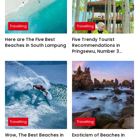
Travelling
Travelling
Here are The Five Best
Five Trendy Tourist
Beaches in South Lampung
Recommendations in
Pringsewu, Number 3
Inaugurated by the
President
Travelling
Travelling
Wow, The Best Beaches in
Exoticism of Beaches in