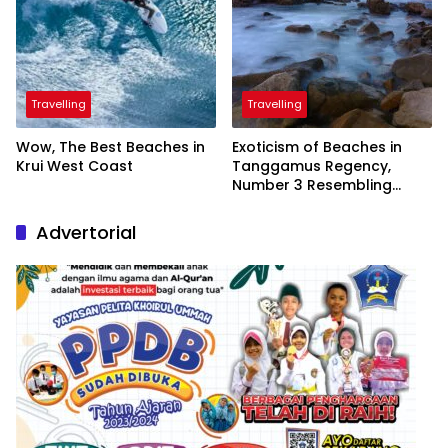
Travelling
Travelling
Wow, The Best Beaches in
Exoticism of Beaches in
Krui West Coast
Tanggamus Regency,
Number 3 Resembling
Nature Paintings
Advertorial