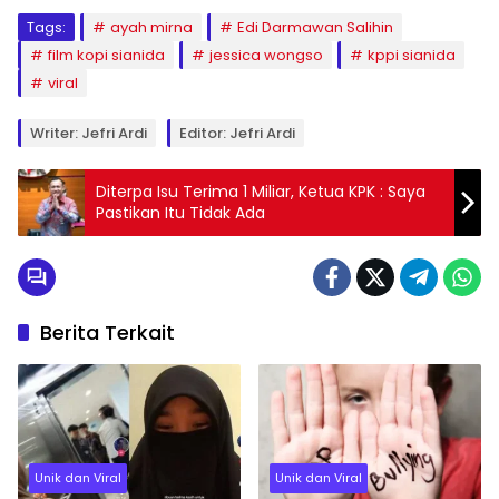
Tags:
ayah mirna
Edi Darmawan Salihin
film kopi sianida
jessica wongso
kppi sianida
viral
Writer: Jefri Ardi
Editor: Jefri Ardi
Diterpa Isu Terima 1 Miliar, Ketua KPK : Saya
Pastikan Itu Tidak Ada
Berita Terkait
Unik dan Viral
Unik dan Viral