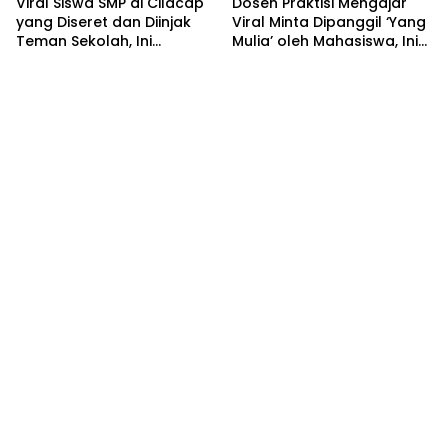
Viral Siswa SMP di Cilacap
Dosen Praktisi Mengajar
yang Diseret dan Diinjak
Viral Minta Dipanggil ‘Yang
Teman Sekolah, Ini
Mulia’ oleh Mahasiswa, Ini
Kronologisnya
Pengakuan Mahasiswinya