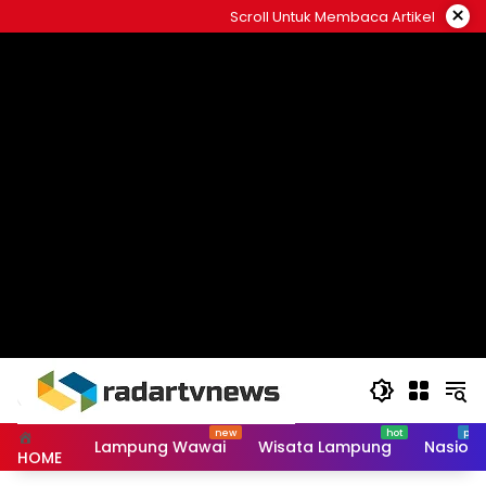
Skip
×
Scroll Untuk Membaca Artikel
to
content
Lampung Wawai
Wisata Lampung
Nasiona
HOME