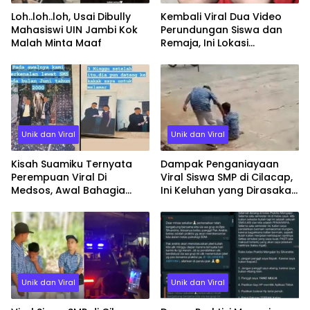
Loh..loh..loh, Usai Dibully
Kembali Viral Dua Video
Mahasiswi UIN Jambi Kok
Perundungan Siswa dan
Malah Minta Maaf
Remaja, Ini Lokasi
Kejadiannya
Unik dan Viral
Unik dan Viral
Kisah Suamiku Ternyata
Dampak Penganiayaan
Perempuan Viral Di
Viral Siswa SMP di Cilacap,
Medsos, Awal Bahagia
Ini Keluhan yang Dirasakan
Berarhir Nestapa
Korban Pasca Dipukul dan
Diinjak
Unik dan Viral
Unik dan Viral