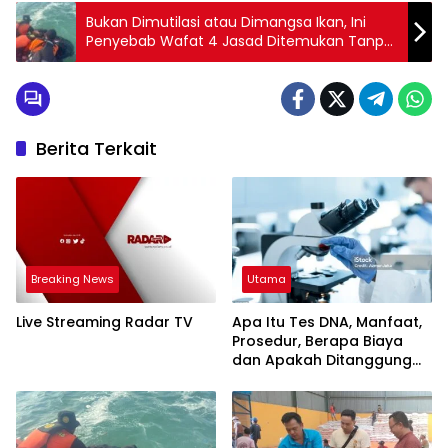
Bukan Dimutilasi atau Dimangsa Ikan, Ini
Penyebab Wafat 4 Jasad Ditemukan Tanpa
Kepala Di Pesisir Lampung!
Berita Terkait
Breaking News
Utama
Live Streaming Radar TV
Apa Itu Tes DNA, Manfaat,
Prosedur, Berapa Biaya
dan Apakah Ditanggung
BPJS Kes?