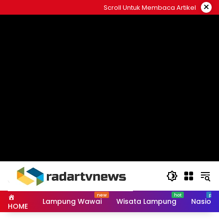
Skip
×
Scroll Untuk Membaca Artikel
to
content
Lampung Wawai
Wisata Lampung
Nasiona
HOME