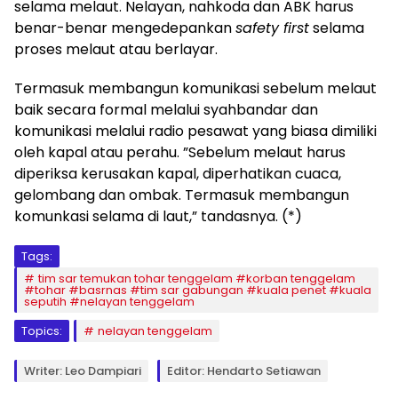
selama melaut. Nelayan, nahkoda dan ABK harus
benar-benar mengedepankan
safety first
selama
proses melaut atau berlayar.
Termasuk membangun komunikasi sebelum melaut
baik secara formal melalui syahbandar dan
komunikasi melalui radio pesawat yang biasa dimiliki
oleh kapal atau perahu. ”Sebelum melaut harus
diperiksa kerusakan kapal, diperhatikan cuaca,
gelombang dan ombak. Termasuk membangun
komunkasi selama di laut,” tandasnya. (*)
Tags:
tim sar temukan tohar tenggelam #korban tenggelam
#tohar #basrnas #tim sar gabungan #kuala penet #kuala
seputih #nelayan tenggelam
Topics:
nelayan tenggelam
Writer: Leo Dampiari
Editor: Hendarto Setiawan