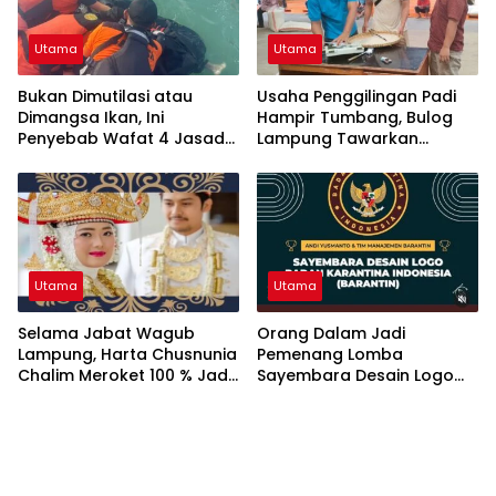
Utama
Utama
Bukan Dimutilasi atau
Usaha Penggilingan Padi
Dimangsa Ikan, Ini
Hampir Tumbang, Bulog
Penyebab Wafat 4 Jasad
Lampung Tawarkan
Ditemukan Tanpa Kepala
Progam Kolaborice
Di Pesisir Lampung!
Utama
Utama
Selama Jabat Wagub
Orang Dalam Jadi
Lampung, Harta Chusnunia
Pemenang Lomba
Chalim Meroket 100 % Jadi
Sayembara Desain Logo
Rp19,7 M
BARANTIN, Panitia Panen
Hujatan