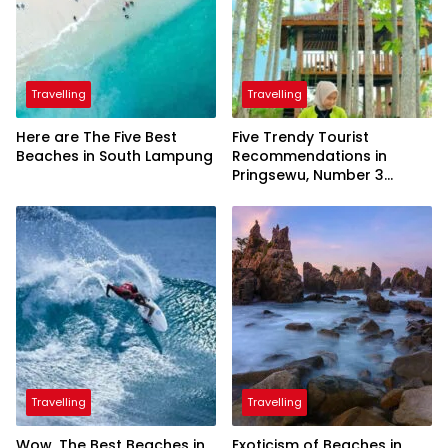
Travelling
Travelling
Here are The Five Best
Five Trendy Tourist
Beaches in South Lampung
Recommendations in
Pringsewu, Number 3
Inaugurated by the
President
Travelling
Travelling
Wow, The Best Beaches in
Exoticism of Beaches in