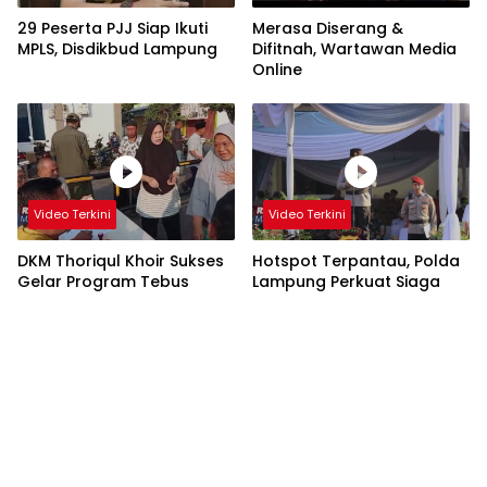
29 Peserta PJJ Siap Ikuti
Merasa Diserang &
MPLS, Disdikbud Lampung
Difitnah, Wartawan Media
Online
Video Terkini
Video Terkini
DKM Thoriqul Khoir Sukses
Hotspot Terpantau, Polda
Gelar Program Tebus
Lampung Perkuat Siaga