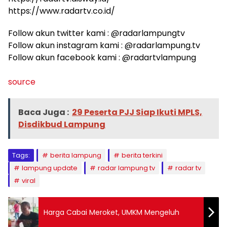
https://www.radartv.co.id/
Follow akun twitter kami : @radarlampungtv
Follow akun instagram kami : @radarlampung.tv
Follow akun facebook kami : @radartvlampung
source
Baca Juga :
29 Peserta PJJ Siap Ikuti MPLS,
Disdikbud Lampung
Tags:
berita lampung
berita terkini
lampung update
radar lampung tv
radar tv
viral
Harga Cabai Meroket, UMKM Mengeluh