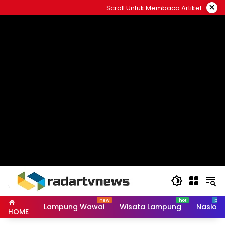
Skip
×
Scroll Untuk Membaca Artikel
to
content
Lampung Wawai
Wisata Lampung
Nasiona
HOME