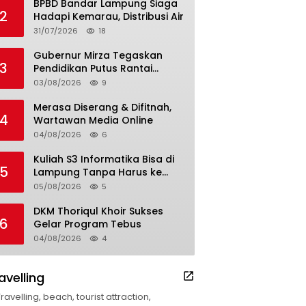
BPBD Bandar Lampung Siaga
2
Hadapi Kemarau, Distribusi Air
31/07/2026
18
Gubernur Mirza Tegaskan
3
Pendidikan Putus Rantai
Kemiskinan
03/08/2026
9
Merasa Diserang & Difitnah,
4
Wartawan Media Online
04/08/2026
6
Kuliah S3 Informatika Bisa di
5
Lampung Tanpa Harus ke
Luar Daerah
05/08/2026
5
DKM Thoriqul Khoir Sukses
6
Gelar Program Tebus
04/08/2026
4
avelling
Travelling, beach, tourist attraction,