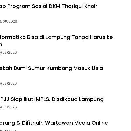
p Program Sosial DKM Thoriqul Khoir
6/08/2026
Informatika Bisa di Lampung Tanpa Harus ke
h
5/08/2026
dekah Bumi Sumur Kumbang Masuk Usia
5/08/2026
 PJJ Siap Ikuti MPLS, Disdikbud Lampung
5/08/2026
erang & Difitnah, Wartawan Media Online
4/08/2026