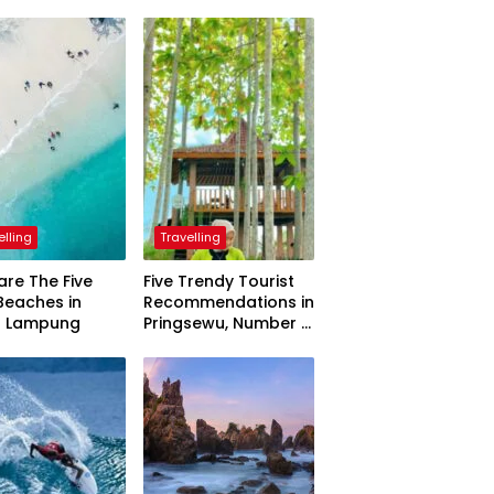
elling
Travelling
are The Five
Five Trendy Tourist
Beaches in
Recommendations in
h Lampung
Pringsewu, Number 3
Inaugurated by the
President