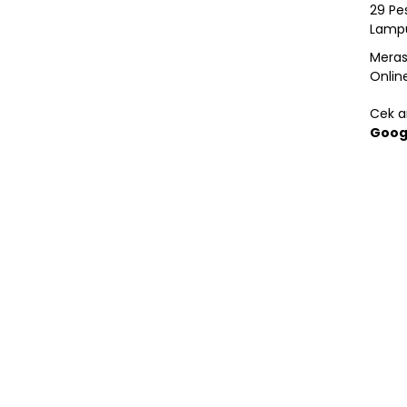
29 Pes
Lamp
Meras
Onlin
Cek ar
Goog