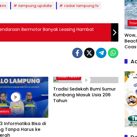
kini
lampung update
radar lampung tv
Trav
 Kendaraan Bermotor Banyak Leasing Hambat
Wow, 
Beach
Coas
Ad
Video Terkini
Tradisi Sedekah Bumi Sumur
Kumbang Masuk Usia 206
Tahun
erkini
S3 Informatika Bisa di
g Tanpa Harus ke
aerah