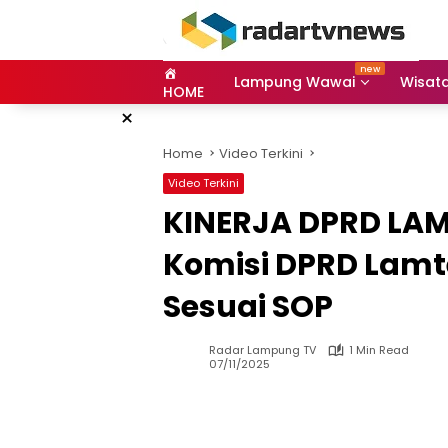
Skip
to
content
Lampung Wawai
Wisat
HOME
×
Home
Video Terkini
Video Terkini
KINERJA DPRD LA
Komisi DPRD Lamt
Sesuai SOP
Radar Lampung TV
1 Min Read
07/11/2025