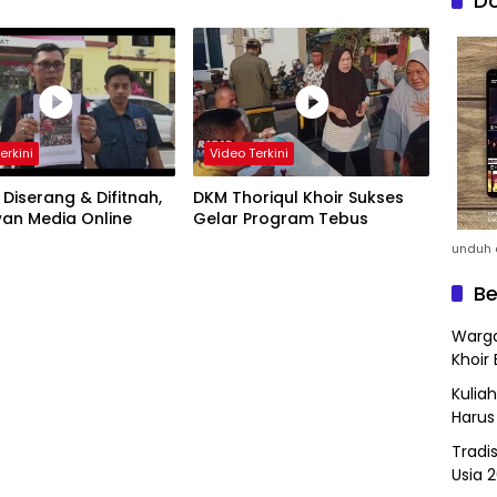
Do
erkini
Video Terkini
Diserang & Difitnah,
DKM Thoriqul Khoir Sukses
an Media Online
Gelar Program Tebus
unduh a
Be
Warga
Khoir 
Kulia
Harus
Tradi
Usia 