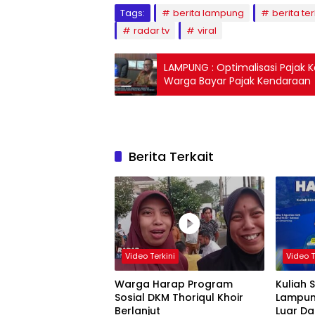
Tags:
berita lampung
berita ter
radar tv
viral
LAMPUNG : Optimalisasi Pajak
Warga Bayar Pajak Kendaraan
Berita Terkait
Video Terkini
Video T
Warga Harap Program
Kuliah 
Sosial DKM Thoriqul Khoir
Lampun
Berlanjut
Luar D