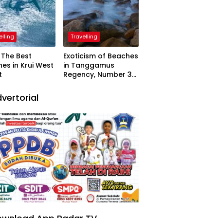
elling
Travelling
The Best
Exoticism of Beaches
es in Krui West
in Tanggamus
t
Regency, Number 3
Resembling Nature
Paintings
vertorial