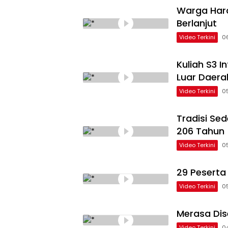
Warga Hara
Berlanjut
Video Terkini
0
Kuliah S3 
Luar Daera
Video Terkini
0
Tradisi Se
206 Tahun
Video Terkini
0
29 Peserta
Video Terkini
0
Merasa Dis
Video Terkini
0