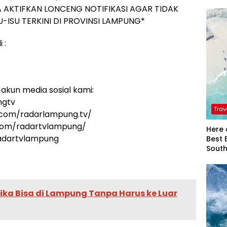
 AKTIFKAN LONCENG NOTIFIKASI AGAR TIDAK
-ISU TERKINI DI PROVINSI LAMPUNG*
 :
akun media sosial kami:
ngtv
Trav
.com/radarlampung.tv/
.com/radartvlampung/
Here 
radartvlampung
Best 
Sout
tika Bisa di Lampung Tanpa Harus ke Luar