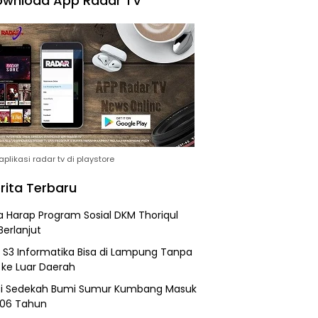
wnload App Radar TV
plikasi radar tv di playstore
rita Terbaru
 Harap Program Sosial DKM Thoriqul
Berlanjut
h S3 Informatika Bisa di Lampung Tanpa
 ke Luar Daerah
si Sedekah Bumi Sumur Kumbang Masuk
206 Tahun