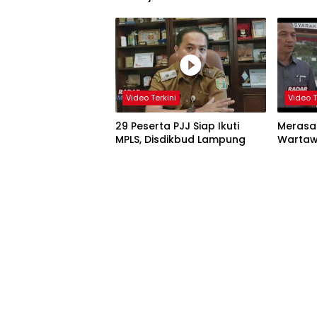
Video Terkini
Video T
29 Peserta PJJ Siap Ikuti
Merasa 
MPLS, Disdikbud Lampung
Wartaw