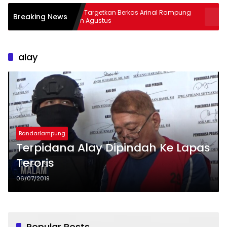
Kejati Targetkan Berkas Arinal Rampung
AKBP Rama
Breaking News
Bulan Agustus
& Curas
alay
Bandarlampung
Terpidana Alay Dipindah Ke Lapas
Teroris
06/07/2019
Popular Posts