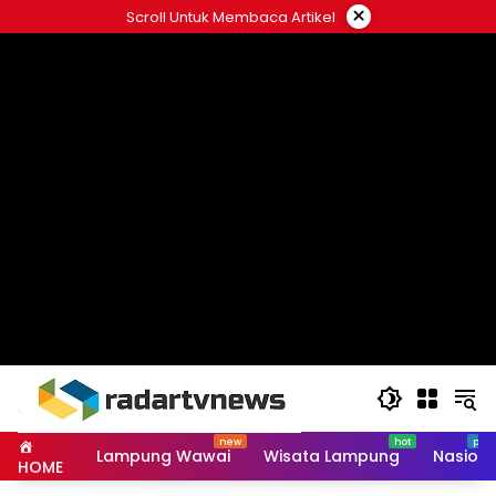
Skip
×
Scroll Untuk Membaca Artikel
to
content
Lampung Wawai
Wisata Lampung
Nasiona
HOME