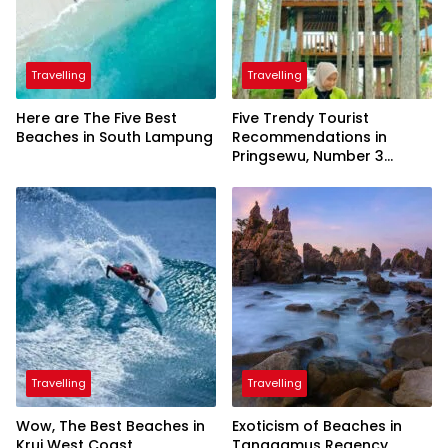
Travelling
Travelling
Here are The Five Best
Five Trendy Tourist
Beaches in South Lampung
Recommendations in
Pringsewu, Number 3
Inaugurated by the
President
Travelling
Travelling
Wow, The Best Beaches in
Exoticism of Beaches in
Krui West Coast
Tanggamus Regency,