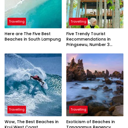
Travelling
Travelling
Here are The Five Best
Five Trendy Tourist
Beaches in South Lampung
Recommendations in
Pringsewu, Number 3
Inaugurated by the
President
Travelling
Travelling
Wow, The Best Beaches in
Exoticism of Beaches in
Krui West Coast
Tanggamus Regency,