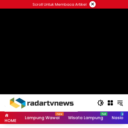
Skip
×
Scroll Untuk Membaca Artikel
to
content
Lampung Wawai
Wisata Lampung
Nasiona
HOME