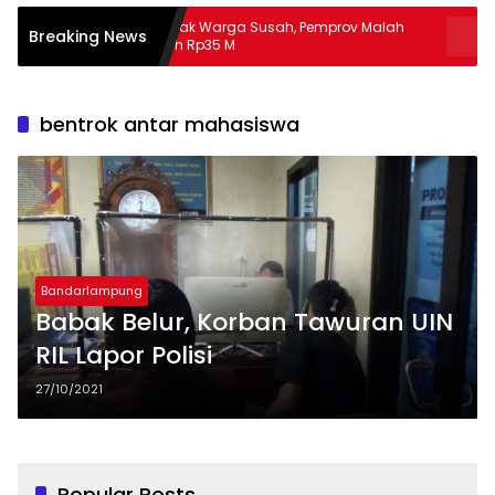
Banyak Warga Susah, Pemprov Malah
Apa Guna P
Breaking News
Hibah Rp35 M
Masalah
bentrok antar mahasiswa
Bandarlampung
Babak Belur, Korban Tawuran UIN
RIL Lapor Polisi
27/10/2021
Popular Posts