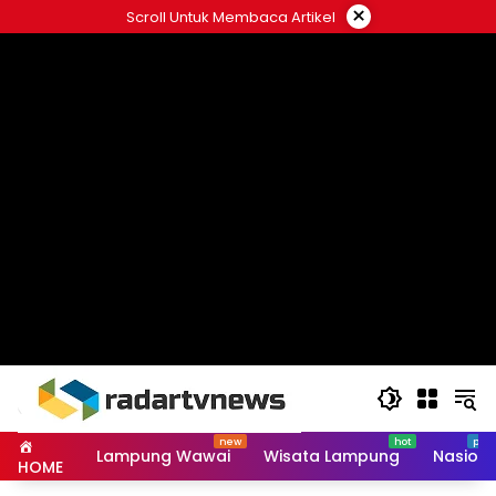
Skip
×
Scroll Untuk Membaca Artikel
to
content
Lampung Wawai
Wisata Lampung
Nasiona
HOME