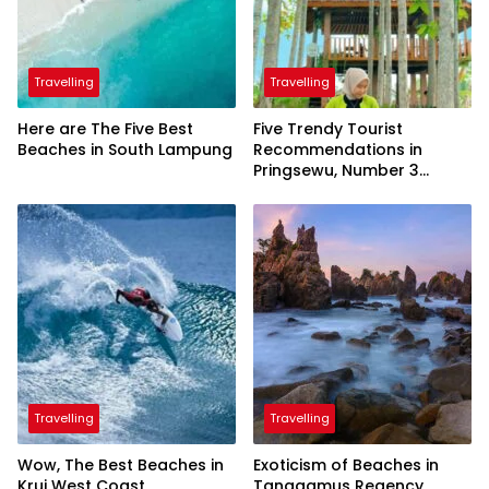
Travelling
Travelling
Here are The Five Best
Five Trendy Tourist
Beaches in South Lampung
Recommendations in
Pringsewu, Number 3
Inaugurated by the
President
Travelling
Travelling
Wow, The Best Beaches in
Exoticism of Beaches in
Krui West Coast
Tanggamus Regency,