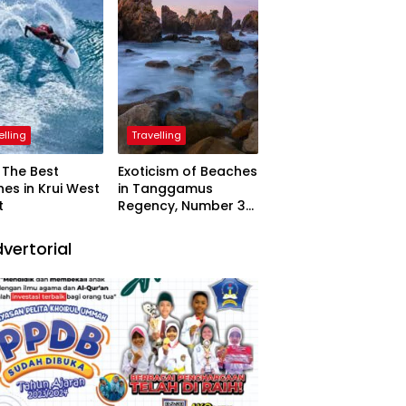
elling
Travelling
The Best
Exoticism of Beaches
es in Krui West
in Tanggamus
t
Regency, Number 3
Resembling Nature
Paintings
vertorial