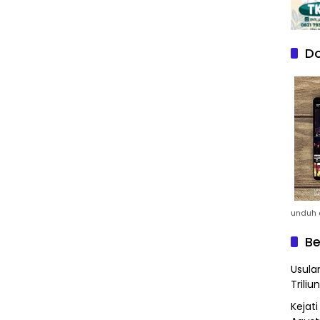
Do
unduh a
Be
Usula
Triliun
Kejat