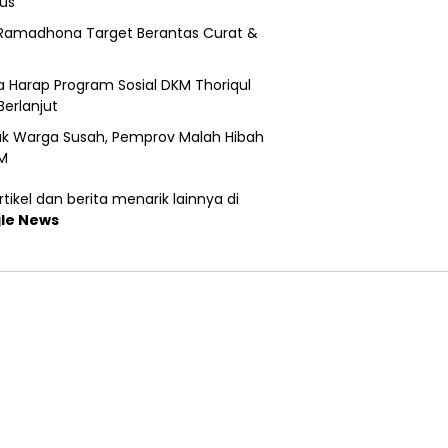
us
Ramadhona Target Berantas Curat &
 Harap Program Sosial DKM Thoriqul
Berlanjut
k Warga Susah, Pemprov Malah Hibah
M
tikel dan berita menarik lainnya di
le News