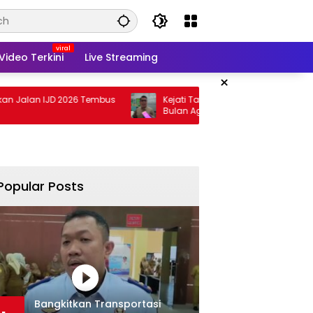
Video Terkini
Live Streaming
×
JD 2026 Tembus
Kejati Targetkan Berkas Arinal Rampung
Bulan Agustus
Popular Posts
Bangkitkan Transportasi