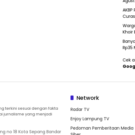
Agust
AKBP 
Curas
Warga
Khoir 
Banya
Rp35 
Cek ar
Goog
Network
 terkini sesuai dengan fakta
Radar TV
ilai jurnalisme yang menjadi
Enjoy Lampung TV
Pedoman Pemberitaan Media
ung no 18 Kota Sepang Bandar
Siber