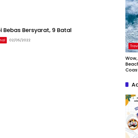
pi Bebas Bersyarat, 9 Batal
nal
02/05/2022
Trav
Wow, 
Beach
Coas
Ad