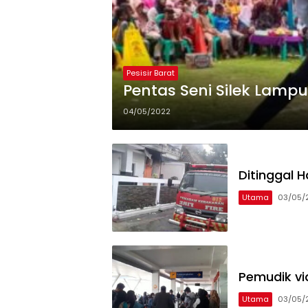
Pesisir Barat
Pentas Seni Silek Lampu
04/05/2022
Ditinggal 
Utama
03/05/
Pemudik vi
Utama
03/05/