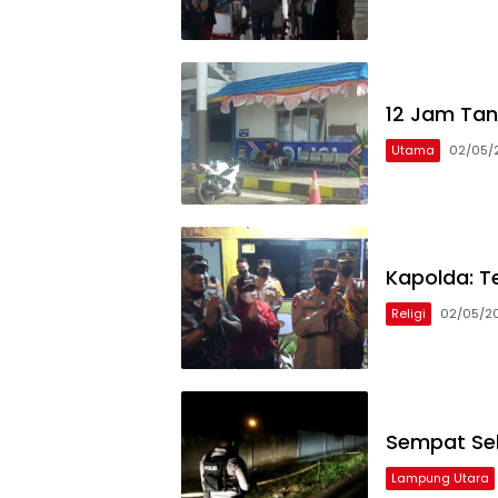
12 Jam Tan
Utama
02/05/
Kapolda: 
Religi
02/05/2
Sempat Se
Lampung Utara