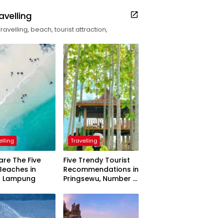
avelling
Travelling, beach, tourist attraction,
elling
Travelling
are The Five
Five Trendy Tourist
Beaches in
Recommendations in
h Lampung
Pringsewu, Number 3
Inaugurated by the
President