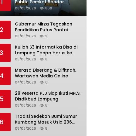
1
Publik, Pemkot Bandar
Lampung Uji Coba Bus Umum
03/08/2026
866
Gubernur Mirza Tegaskan
2
Pendidikan Putus Rantai
Kemiskinan
03/08/2026
9
Kuliah S3 Informatika Bisa di
3
Lampung Tanpa Harus ke
Luar Daerah
05/08/2026
8
Merasa Diserang & Difitnah,
4
Wartawan Media Online
04/08/2026
6
29 Peserta PJJ Siap Ikuti MPLS,
5
Disdikbud Lampung
05/08/2026
5
Tradisi Sedekah Bumi Sumur
6
Kumbang Masuk Usia 206
Tahun
05/08/2026
5