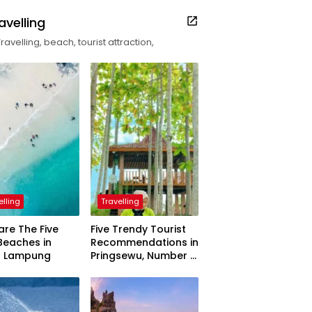
avelling
Travelling, beach, tourist attraction,
elling
Travelling
are The Five
Five Trendy Tourist
Beaches in
Recommendations in
h Lampung
Pringsewu, Number 3
Inaugurated by the
President