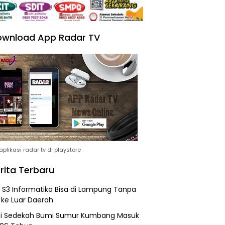
wnload App Radar TV
plikasi radar tv di playstore
rita Terbaru
h S3 Informatika Bisa di Lampung Tanpa
 ke Luar Daerah
si Sedekah Bumi Sumur Kumbang Masuk