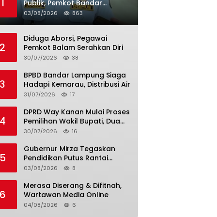
1
Publik, Pemkot Bandar
Lampung Uji Coba Bus Umum
03/08/2026
863
Diduga Aborsi, Pegawai
2
Pemkot Balam Serahkan Diri
30/07/2026
38
BPBD Bandar Lampung Siaga
3
Hadapi Kemarau, Distribusi Air
31/07/2026
17
DPRD Way Kanan Mulai Proses
4
Pemilihan Wakil Bupati, Dua
Nama Resmi Bersaing
30/07/2026
16
Gubernur Mirza Tegaskan
5
Pendidikan Putus Rantai
Kemiskinan
03/08/2026
8
Merasa Diserang & Difitnah,
6
Wartawan Media Online
04/08/2026
6