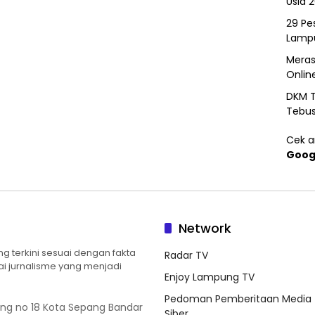
Usia 
29 Pes
Lamp
Meras
Onlin
DKM T
Tebu
Cek ar
Goog
Network
 terkini sesuai dengan fakta
Radar TV
ilai jurnalisme yang menjadi
Enjoy Lampung TV
Pedoman Pemberitaan Media
ung no 18 Kota Sepang Bandar
Siber