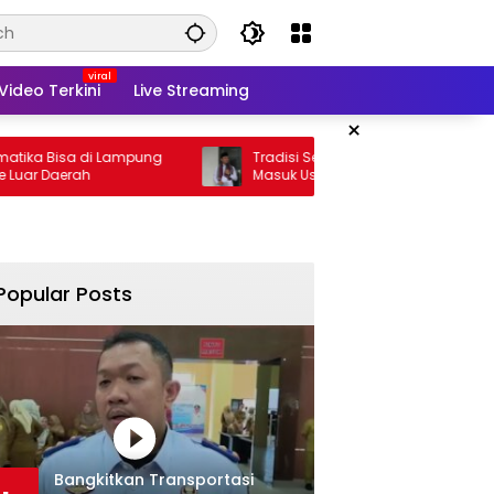
Video Terkini
Live Streaming
×
isa di Lampung
Tradisi Sedekah Bumi Sumur Kumbang
rah
Masuk Usia 206 Tahun
Popular Posts
Bangkitkan Transportasi