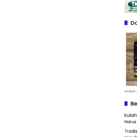
Do
unduh a
Be
Kulia
Harus
Tradi