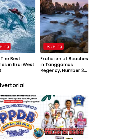
elling
Travelling
The Best
Exoticism of Beaches
es in Krui West
in Tanggamus
t
Regency, Number 3
Resembling Nature
Paintings
vertorial