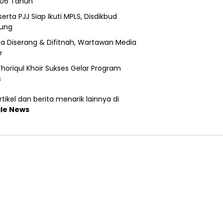
206 Tahun
erta PJJ Siap Ikuti MPLS, Disdikbud
ung
a Diserang & Difitnah, Wartawan Media
e
horiqul Khoir Sukses Gelar Program
s
tikel dan berita menarik lainnya di
le News