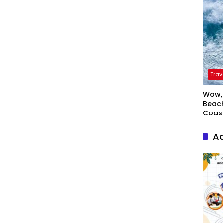
Trav
Wow, 
Beach
Coas
Ad