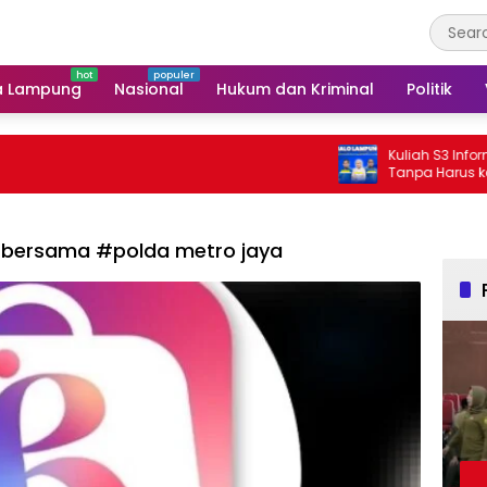
a Lampung
Nasional
Hukum dan Kriminal
Politik
Kuliah S3 Informatika B
Tanpa Harus ke Luar Dae
a bersama #polda metro jaya