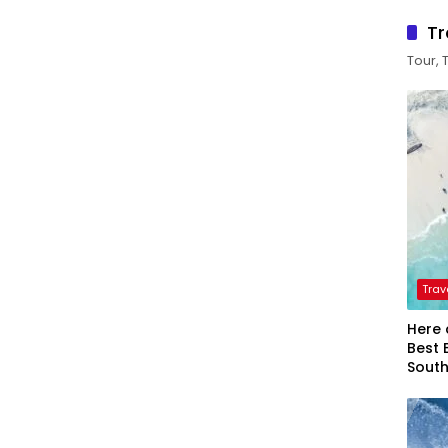
Tr
Tour, 
Trav
Here 
Best 
Sout