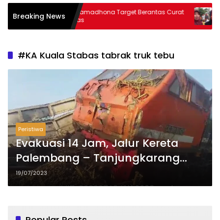
AKBP Ramadhona Target Berantas Curat
Warga Hara
Breaking News
& Curas
Thoriqul Kho
#KA Kuala Stabas tabrak truk tebu
Peristiwa
Evakuasi 14 Jam, Jalur Kereta
Palembang – Tanjungkarang
Normal Kembali
19/07/2023
Popular Posts