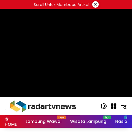
Skip
×
Scroll Untuk Membaca Artikel
to
content
Lampung Wawai
Wisata Lampung
Nasiona
HOME