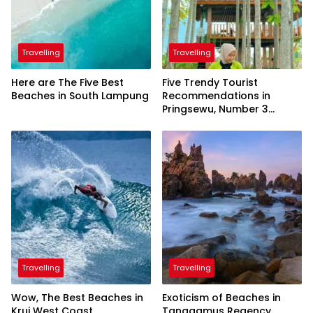
Travelling
Travelling
Here are The Five Best
Five Trendy Tourist
Beaches in South Lampung
Recommendations in
Pringsewu, Number 3
Inaugurated by the
President
Travelling
Travelling
Wow, The Best Beaches in
Exoticism of Beaches in
Krui West Coast
Tanggamus Regency,