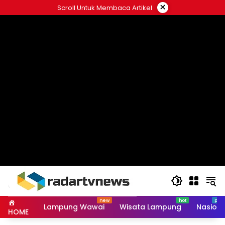
Skip
×
Scroll Untuk Membaca Artikel
to
content
Lampung Wawai
Wisata Lampung
Nasiona
HOME