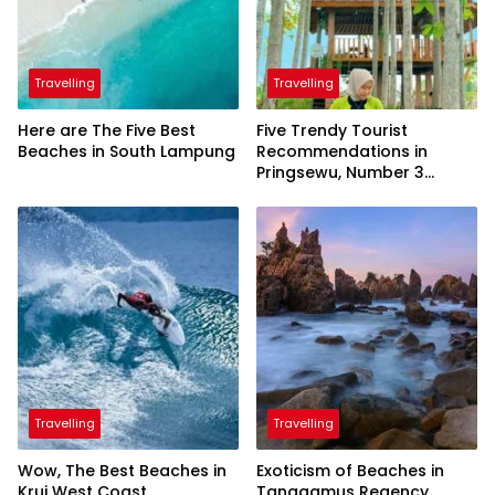
Travelling
Travelling
Here are The Five Best
Five Trendy Tourist
Beaches in South Lampung
Recommendations in
Pringsewu, Number 3
Inaugurated by the
President
Travelling
Travelling
Wow, The Best Beaches in
Exoticism of Beaches in
Krui West Coast
Tanggamus Regency,